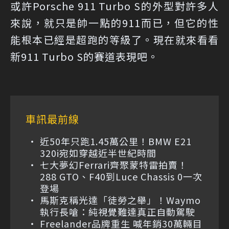
或許Porsche 911 Turbo S的外型對許多人
來說，就只是帥一點的911而已，但它的性
能根本已經是超跑的等級了。現在就來看看
新911 Turbo S的賽道表現吧。
車訊最前線
近50年只跑1.45萬公里！BMW E21
320i宛如穿越近半世紀時間
七大夢幻Ferrari齊聚蒙特雷拍賣！
288 GTO、F40到Luce Chassis 0一次
登場
馬斯克稱光達「徒勞之舉」！Waymo
執行長嗆：純視覺難達真正自動駕駛
Freelander品牌重生 喊年銷30萬輛目