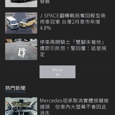
發展
J SPACE翻轉戰局奪回輕型商
用車冠軍 台灣2月車市年增
4.8%
停車再開騎士「雙腳未著地」
遭罰引民怨！警回覆：這是規
定
More
熱門新聞
Mercedes坦承取消實體按鍵做
過頭 但車內大螢幕不會因此
消失