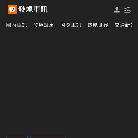
國內車訊
發燒試駕
國際車訊
電能世界
交通新訊