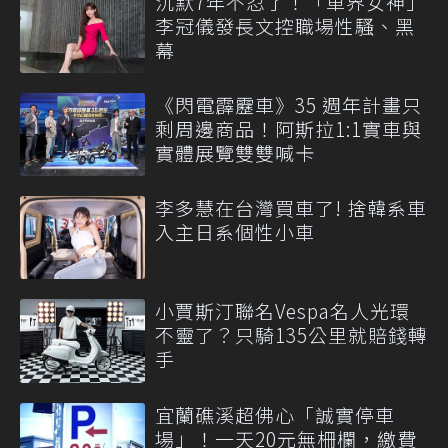
沉默7年不忍了！「車界女神」
李冠儀發長文控職場性騷、黑
幕
《閃電霹靂車》35 週年計畫只
剩周邊商品！阿斯拉1:1實車與
實體展覽雙雙喊卡
李多慧在台灣買車了! 捨韓系車
入主日系個性小車
小賈斯汀聯名Vespa名人光環
不靈了？只騎135公里就賠錢轉
手
宜蘭礁溪超佛心「誠實停車
場」！一天20元無柵欄，繳費