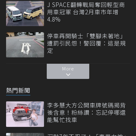
J SPACE翻轉戰局奪回輕型商
用車冠軍 台灣2月車市年增
4.8%
停車再開騎士「雙腳未著地」
遭罰引民怨！警回覆：這是規
定
More
熱門新聞
李多慧大方公開車牌號碼揭背
後含意！粉絲讚：忘記停哪還
能幫忙找車