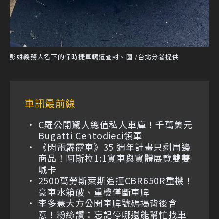
彭姓義務人名下的保時捷車輛遭查封。圖 /台北分署提供
車訊最前線
C羅公開驚人總值私人車庫！千萬美元
Bugatti Centodieci領軍
《閃電霹靂車》35 週年計畫只剩周邊
商品！阿斯拉1:1實車與實體展覽雙雙
喊卡
2500萬勞斯萊斯追撞CBR650R重機！
豪車水箱破、重機僅斷車牌
李多慧大方公開車牌號碼揭背後含
意！粉絲讚：忘記停哪還能幫忙找車