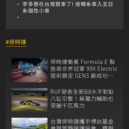
李多慧在台灣買車了! 捨韓系車入主日
系個性小車
保時捷
保時捷衛冕 Formula E 製
造商世界冠軍 99X Electric
提前鎖定 GEN3 最成功賽
車
RUF發表全新B8水平對臥
八缸引擎！無電力輔助也
突破千匹馬力
台灣保時捷攜手博幼基金
會與荒野保護協會 舉辦