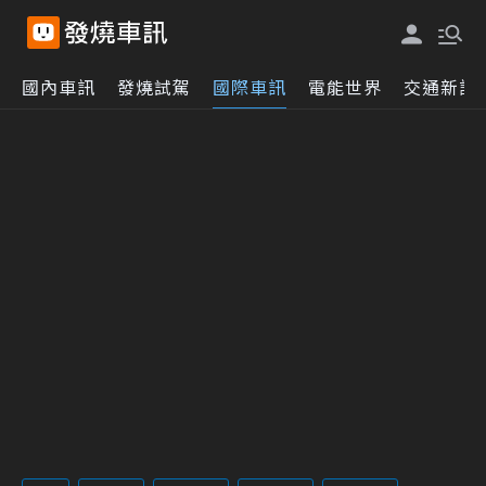
國內車訊
發燒試駕
國際車訊
電能世界
交通新訊