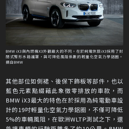
BMW iX3與內燃機X3外觀最大的不同，在於純電休旅iX3採用了封
閉式腎形水箱護罩，與可降低風阻係數的輕量化空氣力學鋁圈。
摘自BMW
其他部位如側裙、後保下飾板等部件，也以
藍色元素點綴藉此象徵零排放的車款，而
BMW iX3最大的特色在於採用為純電動車設
計的19吋輕量化空氣力學鋁圈，不僅可降低
5%的車輛風阻，在歐洲WLTP測試之下，還
能讓車輛的行駛距離多了約10公里。BMW