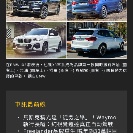
在BMW iX3發表後，也讓X3車系成為品牌第一款同時擁有汽油 (圖
右上)、柴油 (圖左上)、插電 (圖左下) 與純電 (圖右下) 四種動力選
擇的車款。 摘自BMW
車訊最前線
馬斯克稱光達「徒勞之舉」！Waymo
執行長嗆：純視覺難達真正自動駕駛
Freelander品牌重生 喊年銷30萬輛目