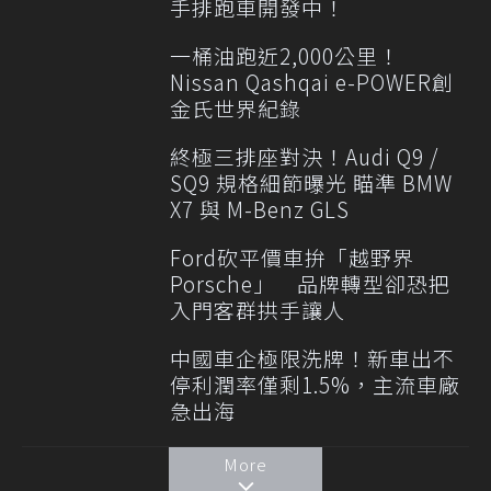
手排跑車開發中！
一桶油跑近2,000公里！
Nissan Qashqai e-POWER創
金氏世界紀錄
終極三排座對決！Audi Q9 /
SQ9 規格細節曝光 瞄準 BMW
X7 與 M-Benz GLS
Ford砍平價車拚「越野界
Porsche」 品牌轉型卻恐把
入門客群拱手讓人
中國車企極限洗牌！新車出不
停利潤率僅剩1.5%，主流車廠
急出海
More