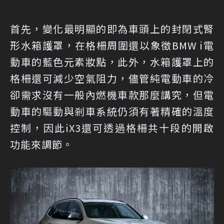
首先，變化最明顯的即為車頭上的封閉式腎
形水箱護罩，在格柵周圍還以象徵BMW i電
動車的藍色元素妝點，此外，水箱護罩上的
格柵還可減少空氣阻力，儘管純電動車的冷
卻需求沒有一般內燃機車款那麼講究，但電
動車的驅動與剎車系統仍須有著精確的溫度
控制，因此iX3還可透過格柵共十段的開啟
功能來調節。