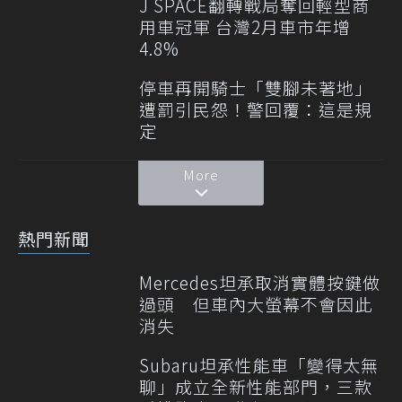
J SPACE翻轉戰局奪回輕型商
用車冠軍 台灣2月車市年增
4.8%
停車再開騎士「雙腳未著地」
遭罰引民怨！警回覆：這是規
定
More
熱門新聞
Mercedes坦承取消實體按鍵做
過頭 但車內大螢幕不會因此
消失
Subaru坦承性能車「變得太無
聊」成立全新性能部門，三款