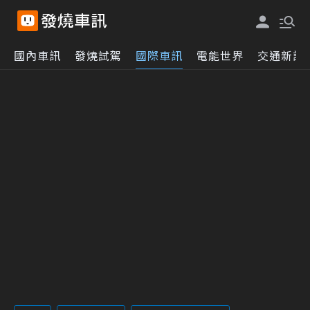
國內車訊
發燒試駕
國際車訊
電能世界
交通新訊