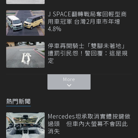
J SPACE翻轉戰局奪回輕型商
用車冠軍 台灣2月車市年增
4.8%
停車再開騎士「雙腳未著地」
遭罰引民怨！警回覆：這是規
定
More
熱門新聞
Mercedes坦承取消實體按鍵做
過頭 但車內大螢幕不會因此
消失