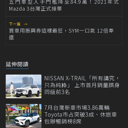
五門車型入手門檻降至84.9萬！2021年式
Mazda 3台灣正式接單
下一篇
→
買車用振興券這樣最狂，SYM一口氣 12倍奉
還
延伸閱讀
NISSAN X-TRAIL「所有講究，
只為純粋」 上市首月銷量躋身
同級前3名
7月台灣新車市場3.86萬輛
Toyota市占突破3成、休旅車
包辦暢銷榜8席