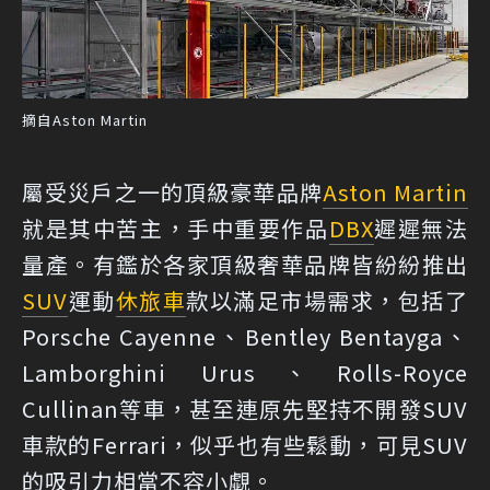
摘自Aston Martin
屬受災戶之一的頂級豪華品牌
Aston Martin
就是其中苦主，手中重要作品
DBX
遲遲無法
量產。有鑑於各家頂級奢華品牌皆紛紛推出
SUV
運動
休旅車
款以滿足市場需求，包括了
Porsche Cayenne、Bentley Bentayga、
Lamborghini Urus、Rolls-Royce
Cullinan等車，甚至連原先堅持不開發SUV
車款的Ferrari，似乎也有些鬆動，可見SUV
的吸引力相當不容小覷。