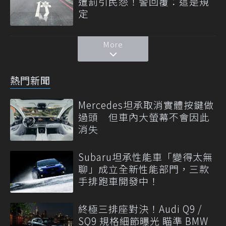
遭罰引民怨！警回覆：這是規
定
More
熱門新聞
Mercedes坦承取消實體按鍵做
過頭 但車內大螢幕不會因此
消失
Subaru坦承性能車「變得太無
聊」成立全新性能部門，三款
手排跑車開發中！
終極三排座對決！Audi Q9 /
SQ9 規格細節曝光 瞄準 BMW