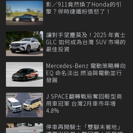
影／911竟然換了Honda的引
擎？保時捷鐵粉憤怒了！
讓對手望塵莫及！2025 年賓士
GLC 如何成為台灣 SUV 市場的
最佳投資
Mercedes-Benz 電動策略轉向
EQ 命名淡出 燃油與電動並行
發展
J SPACE翻轉戰局奪回輕型商
用車冠軍 台灣2月車市年增
4.8%
停車再開騎士「雙腳未著地」