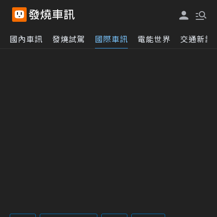
國內車訊
發燒試駕
國際車訊
電能世界
交通新訊