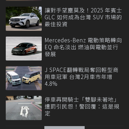
讓對手望塵莫及！2025 年賓士
GLC 如何成為台灣 SUV 市場的
最佳投資
Mercedes-Benz 電動策略轉向
EQ 命名淡出 燃油與電動並行
發展
J SPACE翻轉戰局奪回輕型商
用車冠軍 台灣2月車市年增
4.8%
停車再開騎士「雙腳未著地」
遭罰引民怨！警回覆：這是規
定