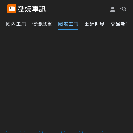
國內車訊
發燒試駕
國際車訊
電能世界
交通新訊