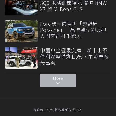
SQ9 規格細節曝光 瞄準 BMW
X7 與 M-Benz GLS
Ford砍平價車拚「越野界
Porsche」 品牌轉型卻恐把
入門客群拱手讓人
中國車企極限洗牌！新車出不
停利潤率僅剩1.5%，主流車廠
急出海
More
聯合線上公司 著作權所有 ©2021