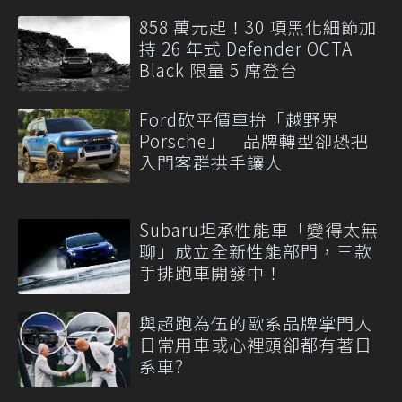
858 萬元起！30 項黑化細節加
持 26 年式 Defender OCTA
Black 限量 5 席登台
Ford砍平價車拚「越野界
Porsche」 品牌轉型卻恐把
入門客群拱手讓人
Subaru坦承性能車「變得太無
聊」成立全新性能部門，三款
手排跑車開發中！
與超跑為伍的歐系品牌掌門人
日常用車或心裡頭卻都有著日
系車?