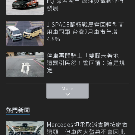
EQ 命名淡出 燃油與電動並行
發展
J SPACE翻轉戰局奪回輕型商
用車冠軍 台灣2月車市年增
4.8%
停車再開騎士「雙腳未著地」
遭罰引民怨！警回覆：這是規
定
More
熱門新聞
Mercedes坦承取消實體按鍵做
過頭 但車內大螢幕不會因此