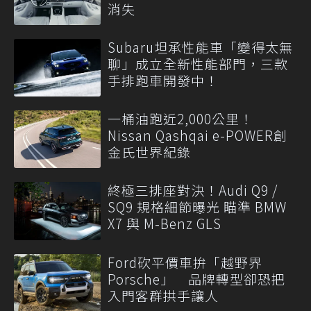
消失
Subaru坦承性能車「變得太無
聊」成立全新性能部門，三款
手排跑車開發中！
一桶油跑近2,000公里！
Nissan Qashqai e-POWER創
金氏世界紀錄
終極三排座對決！Audi Q9 /
SQ9 規格細節曝光 瞄準 BMW
X7 與 M-Benz GLS
Ford砍平價車拚「越野界
Porsche」 品牌轉型卻恐把
入門客群拱手讓人