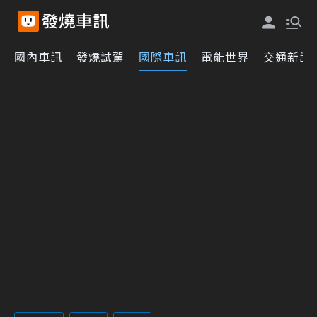
國內車訊
發燒試駕
國際車訊
電能世界
交通新訊