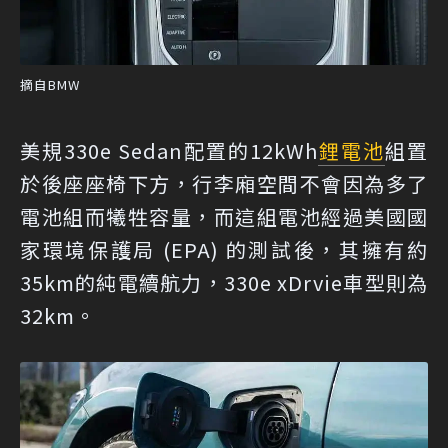
摘自BMW
美規330e Sedan配置的12kWh
鋰電池
組置
於後座座椅下方，行李廂空間不會因為多了
電池組而犧牲容量，而這組電池經過美國國
家環境保護局 (EPA) 的測試後，其擁有約
35km的純電續航力，330e xDrvie車型則為
32km。