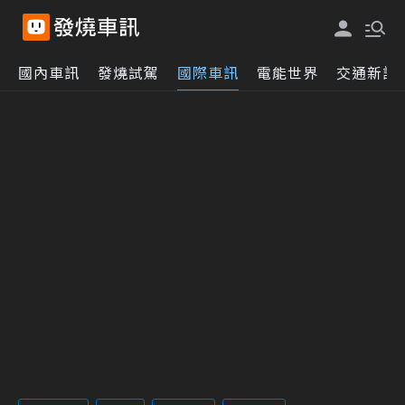
國內車訊
發燒試駕
國際車訊
電能世界
交通新訊