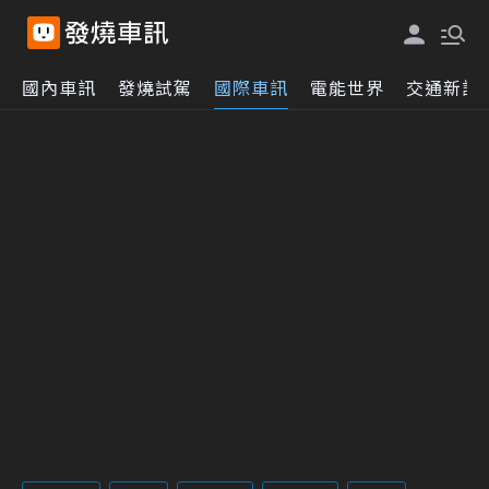
國內車訊
發燒試駕
國際車訊
電能世界
交通新訊