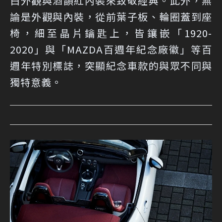
白外觀與酒韻紅內裝來致敬經典。此外，無
論是外觀與內裝，從前葉子板、輪圈蓋到座
椅，細至晶片鑰匙上，皆鑲嵌「1920-
2020」與「MAZDA百週年紀念廠徽」等百
週年特別標誌，突顯紀念車款的與眾不同與
獨特意義。