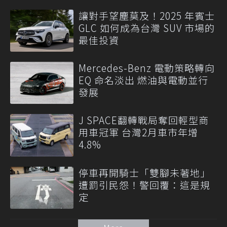
讓對手望塵莫及！2025 年賓士
GLC 如何成為台灣 SUV 市場的
最佳投資
Mercedes-Benz 電動策略轉向
EQ 命名淡出 燃油與電動並行
發展
J SPACE翻轉戰局奪回輕型商
用車冠軍 台灣2月車市年增
4.8%
停車再開騎士「雙腳未著地」
遭罰引民怨！警回覆：這是規
定