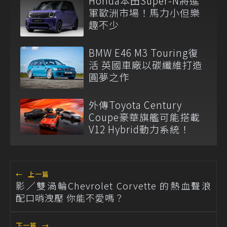
Honda本田Super-N將進
軍歐洲市場！馬力小但樂
趣不少
BMW E46 M3 Touring復
活 英國車廠以碳纖維打造
圓夢之作
外傳Toyota Century
Coupe豪華旗艦可能搭載
V12 Hybrid動力系統！
←
上一篇
影／雙渦輪Chevrolet Corvette 的熱血聲浪
配口哨洩壓 你能不愛嗎？
下一篇
→