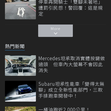
停車再開騎士「雙腳未著地」
遭罰引民怨！警回覆：這是規
定
More
熱門新聞
Mercedes坦承取消實體按鍵做
過頭 但車內大螢幕不會因此
消失
Subaru坦承性能車「變得太無
聊」成立全新性能部門，三款
手排跑車開發中！
一桶油跑近2,000公里！