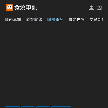
國內車訊
發燒試駕
國際車訊
電能世界
交通新訊