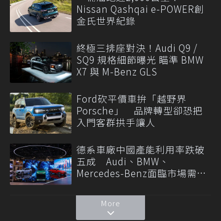
Nissan Qashqai e-POWER創
金氏世界紀錄
終極三排座對決！Audi Q9 /
SQ9 規格細節曝光 瞄準 BMW
X7 與 M-Benz GLS
Ford砍平價車拚「越野界
Porsche」 品牌轉型卻恐把
入門客群拱手讓人
德系車廠中國產能利用率跌破
五成 Audi、BMW、
Mercedes-Benz面臨市場需求
轉變
More