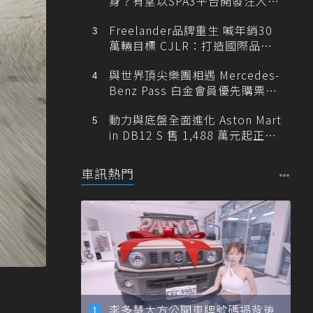
身？有望以SPA3平台開發注入80
0V動力
Freelander品牌重生 喊年銷30
萬輛目標 CJLR：打造國際品牌
半數銷量來自全球！
與世界頂尖樂團相遇 Mercedes-
Benz Pass 白金會員優先購票維
也納愛樂
動力與底盤全面進化 Aston Mart
in DB12 S 售 1,488 萬元起正式
登台
車訊熱門
李多慧大方公開車牌號碼揭背後