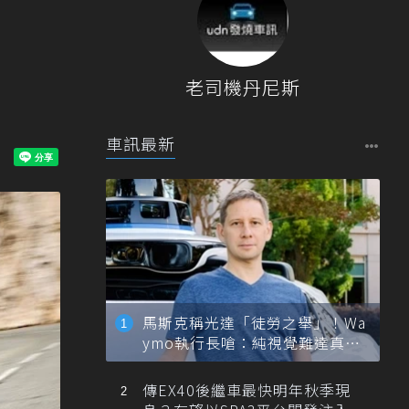
的
老司機丹尼斯
車訊最新
馬斯克稱光達「徒勞之舉」！Wa
ymo執行長嗆：純視覺難達真正
自動駕駛
傳EX40後繼車最快明年秋季現