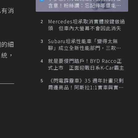
含意！粉絲讚：忘記停哪還能幫
已有消
忙找車
Mercedes坦承取消實體按鍵做過
頭 但車內大螢幕不會因此消失
Subaru坦承性能車「變得太無
關的細
聊」成立全新性能部門，三款手
系統，
排跑車開發中！
就是要侵門踏戶！BYD Racco正
式上市 正面迎戰日系K-Car霸主
《閃電霹靂車》35 週年計畫只剩
周邊商品！阿斯拉1:1實車與實體
展覽雙雙喊卡