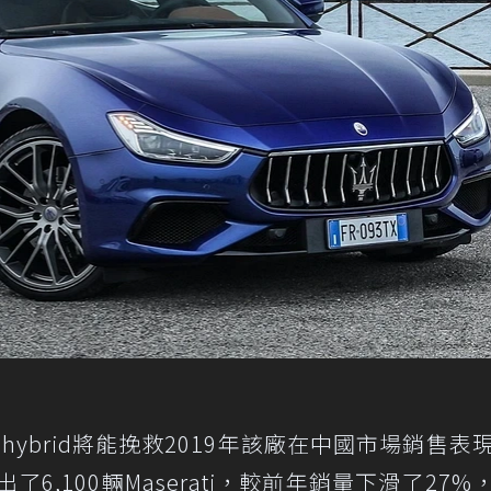
ug-in hybrid將能挽救2019年該廠在中國市場銷售
了6,100輛Maserati，較前年銷量下滑了27%