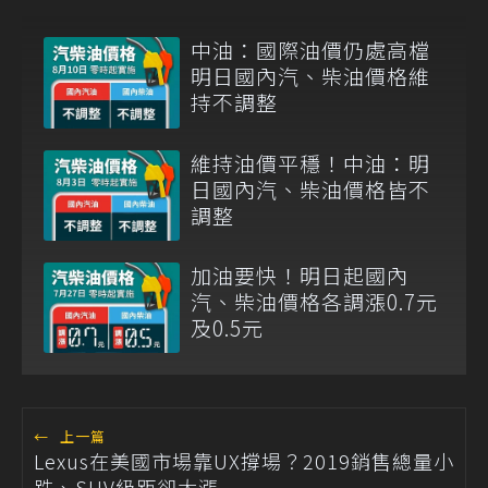
中油：國際油價仍處高檔
明日國內汽、柴油價格維
持不調整
維持油價平穩！中油：明
日國內汽、柴油價格皆不
調整
加油要快！明日起國內
汽、柴油價格各調漲0.7元
及0.5元
←
上一篇
Lexus在美國市場靠UX撐場？2019銷售總量小
跌、SUV級距卻大漲