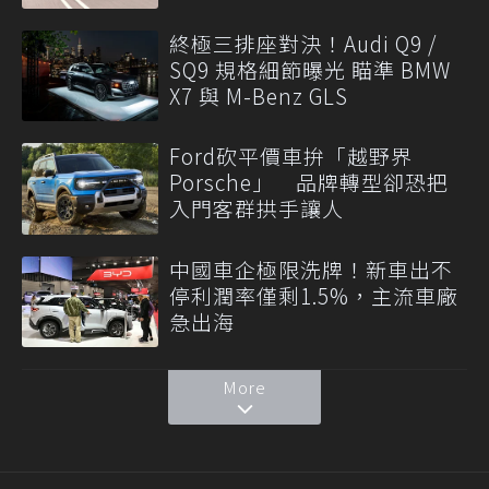
終極三排座對決！Audi Q9 /
SQ9 規格細節曝光 瞄準 BMW
X7 與 M-Benz GLS
Ford砍平價車拚「越野界
Porsche」 品牌轉型卻恐把
入門客群拱手讓人
中國車企極限洗牌！新車出不
停利潤率僅剩1.5%，主流車廠
急出海
More