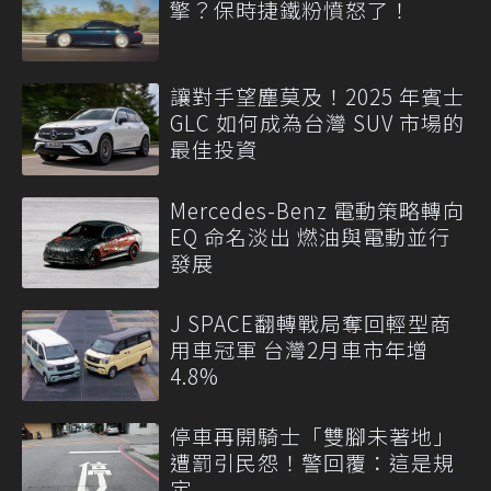
擎？保時捷鐵粉憤怒了！
讓對手望塵莫及！2025 年賓士
GLC 如何成為台灣 SUV 市場的
最佳投資
Mercedes-Benz 電動策略轉向
EQ 命名淡出 燃油與電動並行
發展
J SPACE翻轉戰局奪回輕型商
用車冠軍 台灣2月車市年增
4.8%
停車再開騎士「雙腳未著地」
遭罰引民怨！警回覆：這是規
定