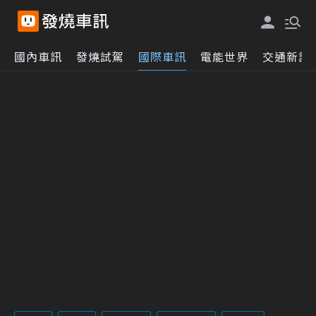
國內車訊
發燒試駕
國際車訊
電能世界
交通新訊