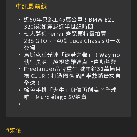
車訊最前線
近50年只跑1.45萬公里！BMW E21
320i宛如穿越近半世紀時間
七大夢幻Ferrari齊聚蒙特雷拍賣！
288 GTO、F40到Luce Chassis 0一次
登場
馬斯克稱光達「徒勞之舉」！Waymo
執行長嗆：純視覺難達真正自動駕駛
Freelander品牌重生 喊年銷30萬輛目
標 CJLR：打造國際品牌半數銷量來自
全球！
棕色手排「大牛」身價再創高？全球
唯一Murciélago SV拍賣
柴油