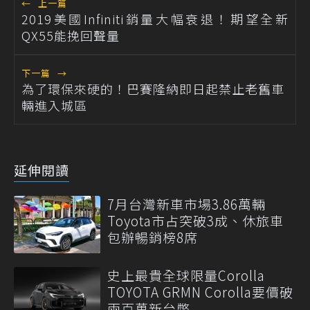
←
上一篇
2019美國Infiniti銷量大幅衰退！期望全新
QX55能挽回聲量
下一篇
→
為了環保來硬的！巴賽隆納即日起禁止老舊車
輛進入城區
延伸閱讀
7月台灣新車市場3.86萬輛
Toyota市占突破3成、休旅車
包辦暢銷榜8席
史上最貴全球限量Corolla
TOYOTA GRMN Corolla要價破
兩百萬新台幣