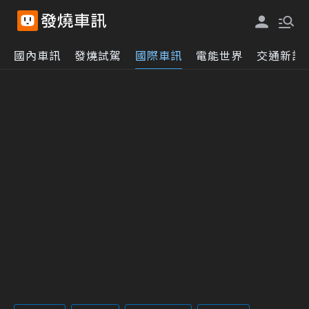
國內車訊
發燒試駕
國際車訊
電能世界
交通新訊