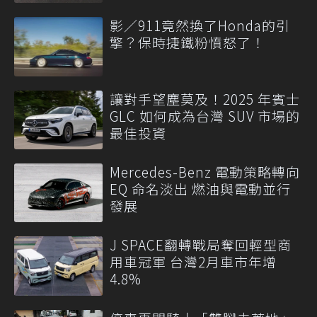
影／911竟然換了Honda的引
擎？保時捷鐵粉憤怒了！
讓對手望塵莫及！2025 年賓士
GLC 如何成為台灣 SUV 市場的
最佳投資
Mercedes-Benz 電動策略轉向
EQ 命名淡出 燃油與電動並行
發展
J SPACE翻轉戰局奪回輕型商
用車冠軍 台灣2月車市年增
4.8%