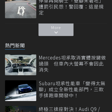
停車再開騎士「雙腳未著地」
遭罰引民怨！警回覆：這是規
定
More
熱門新聞
Mercedes坦承取消實體按鍵做
過頭 但車內大螢幕不會因此
消失
Subaru坦承性能車「變得太無
聊」成立全新性能部門，三款
手排跑車開發中！
終極三排座對決！Audi Q9 /