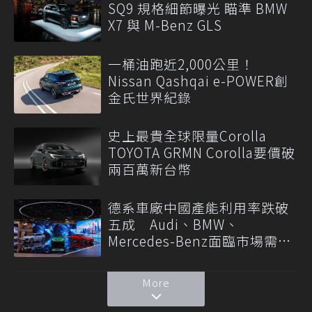
SQ9 規格細節曝光 瞄準 BMW
X7 與 M-Benz GLS
一桶油跑近2,000公里！
Nissan Qashqai e-POWER創
金氏世界紀錄
史上最貴全球限量Corolla
TOYOTA GRMN Corolla要價破
兩百萬新台幣
德系車廠中國產能利用率跌破
五成 Audi、BMW、
Mercedes-Benz面臨市場需求
轉變
More