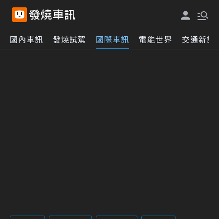
國內車訊
發燒試駕
國際車訊
電能世界
交通新訊