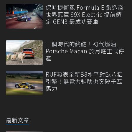
保時捷衛冕 Formula E 製造商
世界冠軍 99X Electric 提前鎖
定 GEN3 最成功賽車
一個時代的終結！初代燃油
Porsche Macan 於月底正式停
產
RUF發表全新B8水平對臥八缸
引擎！無電力輔助也突破千匹
馬力
最新文章