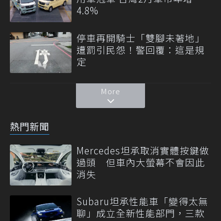
4.8%
停車再開騎士「雙腳未著地」
遭罰引民怨！警回覆：這是規
定
More
熱門新聞
Mercedes坦承取消實體按鍵做
過頭 但車內大螢幕不會因此
消失
Subaru坦承性能車「變得太無
聊」成立全新性能部門，三款