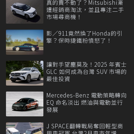
真的賣不動了？Mitsubishi漸
遭經銷商淘汰，並且專注二手
市場尋商機！
影／911竟然換了Honda的引
擎？保時捷鐵粉憤怒了！
讓對手望塵莫及！2025 年賓士
GLC 如何成為台灣 SUV 市場的
最佳投資
Mercedes-Benz 電動策略轉向
EQ 命名淡出 燃油與電動並行
發展
J SPACE翻轉戰局奪回輕型商
用車冠軍 台灣2月車市年增