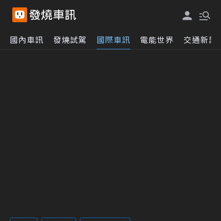
國內車訊
發燒試駕
國際車訊
電能世界
交通新訊