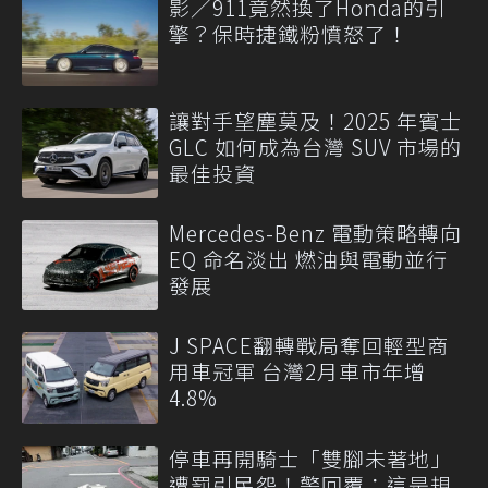
影／911竟然換了Honda的引
擎？保時捷鐵粉憤怒了！
讓對手望塵莫及！2025 年賓士
GLC 如何成為台灣 SUV 市場的
最佳投資
Mercedes-Benz 電動策略轉向
EQ 命名淡出 燃油與電動並行
發展
J SPACE翻轉戰局奪回輕型商
用車冠軍 台灣2月車市年增
4.8%
停車再開騎士「雙腳未著地」
遭罰引民怨！警回覆：這是規