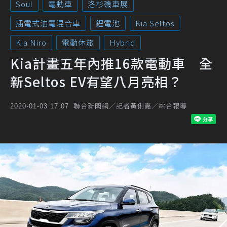
Soul
電動車
洛杉磯車展
插電式油電混合車
鋰電池
Kia Seltos
Kia Niro
電動休旅
Hybrid
Kia計畫五年內推16款電動車 全
新Seltos EV有望八月亮相？
聯合新聞網／記者黃俐嘉／綜合報導
2020-01-03 17:07