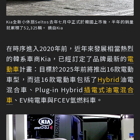
Kia全新小休旅Seltos去年七月中正式於韓國上市後，半年的銷量
就累積了52,325輛。 摘自Kia
在時序進入2020年前，近年來發展相當熱烈
的韓系車商Kia，已經訂定了品牌最新的
電
動車
計畫：目標於2025年前將推出16款電動
車型，而這16款電動車包括了
Hybrid
油電
混合車、Plug-in Hybrid
插電式油電混合
車
、EV純電車與FCEV氫燃料車。