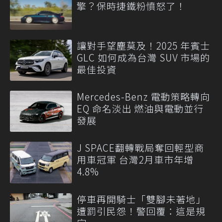
擎？保時捷鐵粉憤怒了！
讓對手望塵莫及！2025 年賓士
GLC 如何成為台灣 SUV 市場的
最佳投資
Mercedes-Benz 電動策略轉向
EQ 命名淡出 燃油與電動並行
發展
J SPACE翻轉戰局奪回輕型商
用車冠軍 台灣2月車市年增
4.8%
停車再開騎士「雙腳未著地」
遭罰引民怨！警回覆：這是規