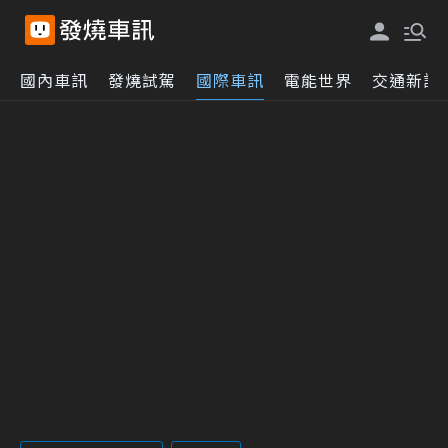
國內車訊
發燒試駕
國際車訊
電能世界
交通新訊