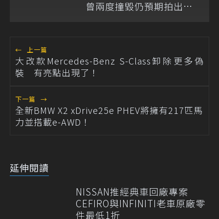
曾兩度撞毀仍預期拍出天
價
←
上一篇
大改款Mercedes-Benz S-Class卸除更多偽
裝 有亮點出現了！
下一篇
→
全新BMW X2 xDrive25e PHEV將擁有217匹馬
力並搭載e-AWD！
延伸閱讀
NISSAN推經典車回廠專案
CEFIRO與INFINITI老車原廠零
件最低1折