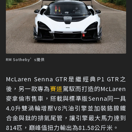
RM Sotheby’s提供
McLaren Senna GTR是繼經典P1 GTR之
後，另一款專為
賽道
駕馭而打造的McLaren
麥拿倫市售車，搭載與標準版Senna同一具
4.0升雙渦輪增壓V8汽油引擎並加裝鉻鎳鐵
合金與鈦的排氣尾管，讓引擎最大馬力達到
814匹，巔峰值扭力輸出為81.58公斤米。