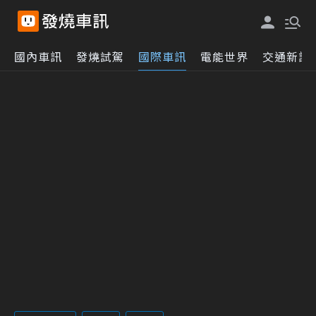
國內車訊
發燒試駕
國際車訊
電能世界
交通新訊