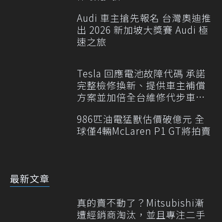
Audi 車主搶先報名 台灣奧迪推
出 2026 新加坡大獎賽 Audi 極
速之旅
Tesla 回應電池故障代碼 承諾
完整檢修換新、提供車主補償
方案並加倍全台維修代步車數
量
986匹油電猛獸估價破億元 全
球僅4輛McLaren P1 GT將拍賣
最新文章
真的賣不動了？Mitsubishi漸
遭經銷商淘汰，並且專注二手