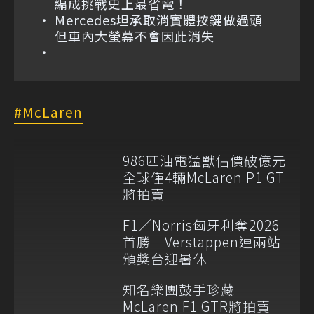
編成挑戰史上最省電！
Mercedes坦承取消實體按鍵做過頭
但車內大螢幕不會因此消失
McLaren
986匹油電猛獸估價破億元
全球僅4輛McLaren P1 GT
將拍賣
F1／Norris匈牙利奪2026
首勝 Verstappen連兩站
頒獎台迎暑休
知名樂團鼓手珍藏
McLaren F1 GTR將拍賣