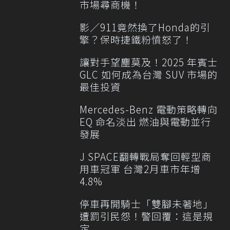
市場尋商機！
影／911竟然換了Honda的引
擎？保時捷鐵粉憤怒了！
讓對手望塵莫及！2025 年賓士
GLC 如何成為台灣 SUV 市場的
最佳投資
Mercedes-Benz 電動策略轉向
EQ 命名淡出 燃油與電動並行
發展
J SPACE翻轉戰局奪回輕型商
用車冠軍 台灣2月車市年增
4.8%
停車再開騎士「雙腳未著地」
遭罰引民怨！警回覆：這是規
定