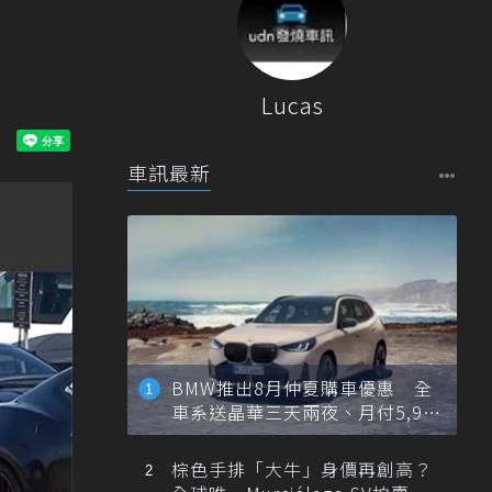
Lucas
車訊最新
BMW推出8月仲夏購車優惠 全
車系送晶華三天兩夜、月付5,900
元起
棕色手排「大牛」身價再創高？