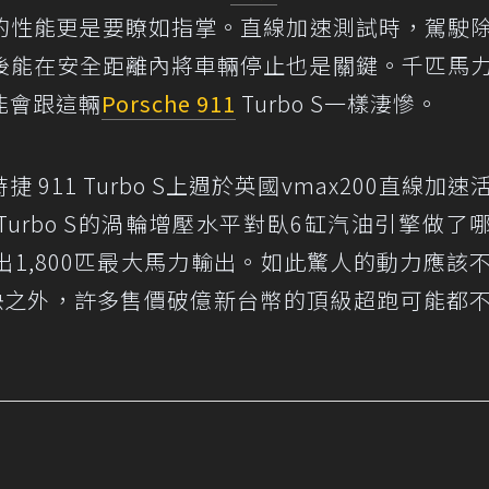
的性能更是要瞭如指掌。直線加速測試時，駕駛
後能在安全距離內將車輛停止也是關鍵。千匹馬
能會跟這輛
Porsche 911
Turbo S一樣淒慘。
時捷 911 Turbo S上週於英國vmax200直線加速
Turbo S的渦輪增壓水平對臥6缸汽油引擎做了
1,800匹最大馬力輸出。如此驚人的動力應該
得不夠快之外，許多售價破億新台幣的頂級超跑可能都