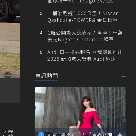
全球唯一Murciélago SV拍賣
一桶油跑近2,000公里！Nissan
Qashqai e-POWER創金氏世界紀
錄
C羅公開驚人總值私人車庫！千萬
美元Bugatti Centodieci領軍
Audi 車主搶先報名 台灣奧迪推出
2026 新加坡大獎賽 Audi 極速之
旅
車訊熱門
除了要
沉默7年不忍了！「車界女神」李