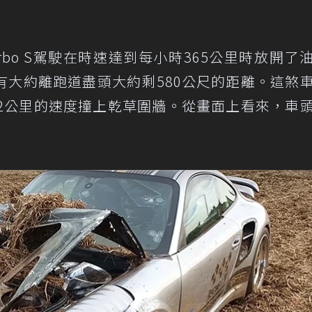
 Turbo S駕駛在時速達到每小時365公里時放開了
有大約離跑道盡頭大約剩580公尺的距離。這煞
42公里的速度撞上乾草圍牆。從畫面上看來，車