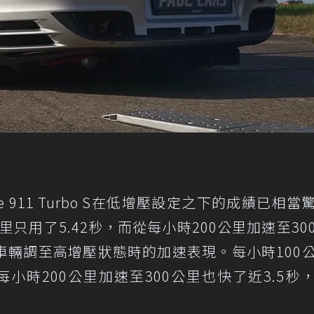
e 911 Turbo S在低增壓設定之下的成績已相當
里只用了5.42秒，而從每小時200公里加速至30
是車輛調至高增壓狀態時的加速表現。每小時100
從每小時200公里加速至300公里也快了近3.5秒