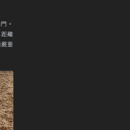
油門。
車距離
頭嚴重