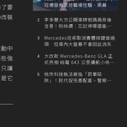
冠儀發長文控職場性騷、黑幕
除了要
力改裝
李多慧大方公開車牌號碼揭背後
含意！粉絲讚：忘記停哪還能幫
忙找車
Mercedes坦承取消實體按鍵做過
頭 但車內大螢幕不會因此消失
活動中
大改款 Mercedes-Benz GLA 正
哪些強
式亮相 純電 643 公里續航小休
不只讓
旅！
桃市科技執法被指「罰單陷
不是它
阱」！民代促完善配套，警察局
提數據回應