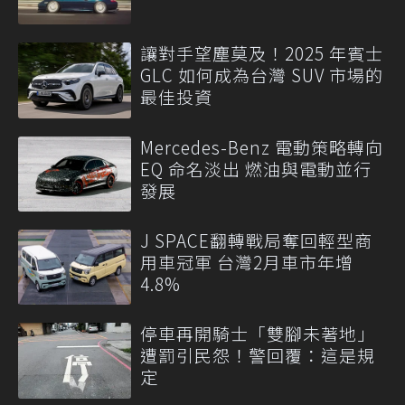
讓對手望塵莫及！2025 年賓士
GLC 如何成為台灣 SUV 市場的
最佳投資
Mercedes-Benz 電動策略轉向
EQ 命名淡出 燃油與電動並行
發展
J SPACE翻轉戰局奪回輕型商
用車冠軍 台灣2月車市年增
4.8%
停車再開騎士「雙腳未著地」
遭罰引民怨！警回覆：這是規
定