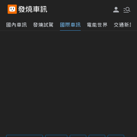
國內車訊
發燒試駕
國際車訊
電能世界
交通新訊