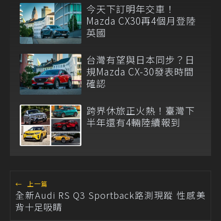
今天下訂明年交車！
Mazda CX30再4個月登陸
英國
台灣有望與日本同步？日
規Mazda CX-30發表時間
確認
跨界休旅正火熱！臺灣下
半年還有4輛陸續報到
←
上一篇
全新Audi RS Q3 Sportback路測現蹤 性感美
背十足吸睛