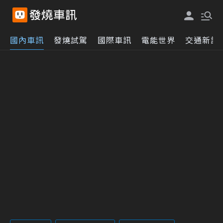
國內車訊
發燒試駕
國際車訊
電能世界
交通新訊