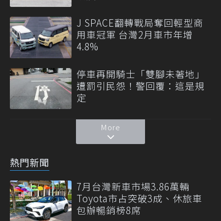
J SPACE翻轉戰局奪回輕型商
用車冠軍 台灣2月車市年增
4.8%
停車再開騎士「雙腳未著地」
遭罰引民怨！警回覆：這是規
定
More
熱門新聞
7月台灣新車市場3.86萬輛
Toyota市占突破3成、休旅車
包辦暢銷榜8席