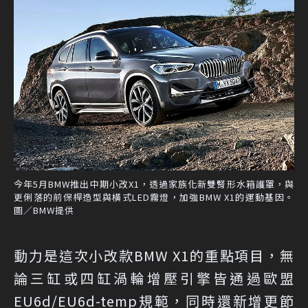
今年5月BMW推出中期小改X1，透過家族化新雙腎形水箱護罩，與
更俐落的前保桿造型與橫式LED霧燈，加強BMW X1的運動基因。
圖／BMW提供
動力是這次小改款BMW X1的重點項目，無
論三缸或四缸渦輪增壓引擎皆通過歐盟
EU6d/EU6d-temp規範，同時還新增更節