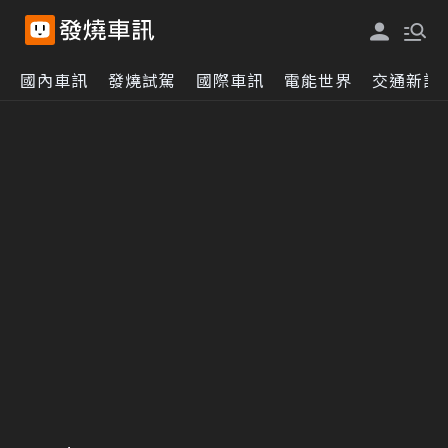
國內車訊
發燒試駕
國際車訊
電能世界
交通新訊