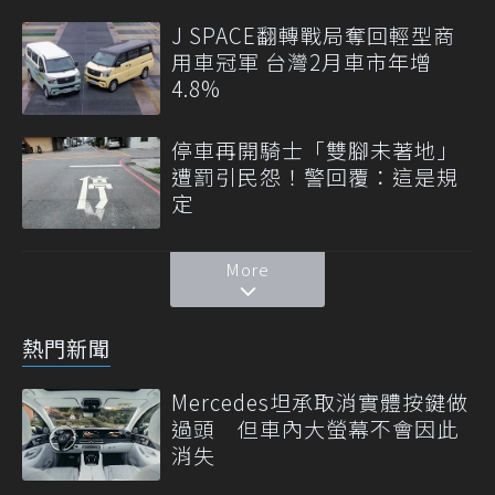
J SPACE翻轉戰局奪回輕型商
用車冠軍 台灣2月車市年增
4.8%
停車再開騎士「雙腳未著地」
遭罰引民怨！警回覆：這是規
定
More
熱門新聞
Mercedes坦承取消實體按鍵做
過頭 但車內大螢幕不會因此
消失