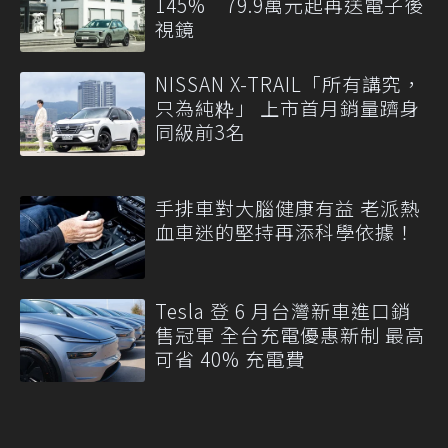
145% 79.9萬元起再送電子後
視鏡
NISSAN X-TRAIL「所有講究，
只為純粋」 上市首月銷量躋身
同級前3名
手排車對大腦健康有益 老派熱
血車迷的堅持再添科學依據！
Tesla 登 6 月台灣新車進口銷
售冠軍 全台充電優惠新制 最高
可省 40% 充電費