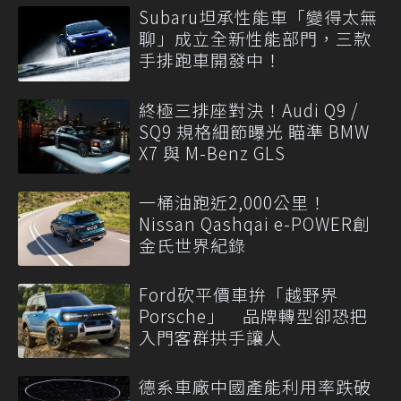
Subaru坦承性能車「變得太無
聊」成立全新性能部門，三款
手排跑車開發中！
終極三排座對決！Audi Q9 /
SQ9 規格細節曝光 瞄準 BMW
X7 與 M-Benz GLS
一桶油跑近2,000公里！
Nissan Qashqai e-POWER創
金氏世界紀錄
Ford砍平價車拚「越野界
Porsche」 品牌轉型卻恐把
入門客群拱手讓人
德系車廠中國產能利用率跌破