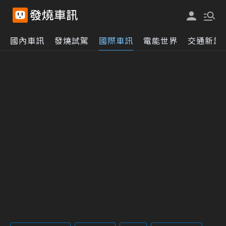
國內車訊
發燒試駕
國際車訊
電能世界
交通新訊