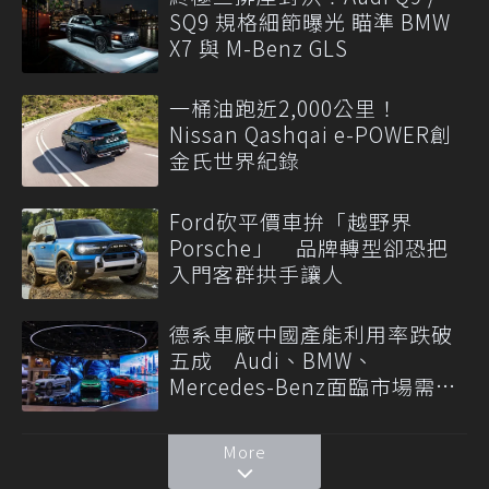
SQ9 規格細節曝光 瞄準 BMW
X7 與 M-Benz GLS
一桶油跑近2,000公里！
Nissan Qashqai e-POWER創
金氏世界紀錄
Ford砍平價車拚「越野界
Porsche」 品牌轉型卻恐把
入門客群拱手讓人
德系車廠中國產能利用率跌破
五成 Audi、BMW、
Mercedes-Benz面臨市場需求
轉變
More