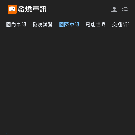
國內車訊
發燒試駕
國際車訊
電能世界
交通新訊