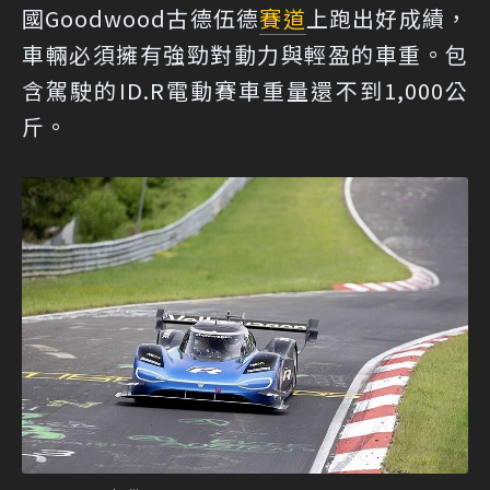
國Goodwood古德伍德
賽道
上跑出好成績，
車輛必須擁有強勁對動力與輕盈的車重。包
含駕駛的ID.R電動賽車重量還不到1,000公
斤。