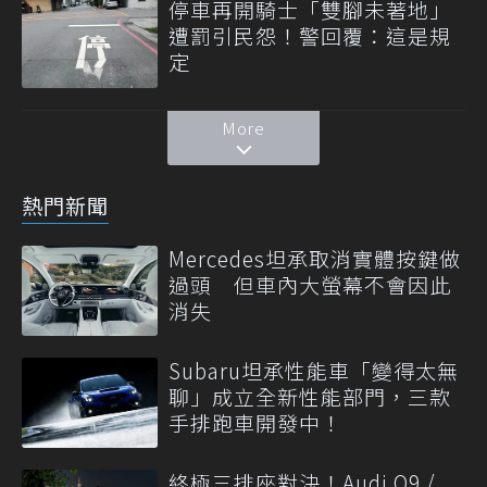
停車再開騎士「雙腳未著地」
遭罰引民怨！警回覆：這是規
定
More
熱門新聞
Mercedes坦承取消實體按鍵做
過頭 但車內大螢幕不會因此
消失
Subaru坦承性能車「變得太無
聊」成立全新性能部門，三款
手排跑車開發中！
終極三排座對決！Audi Q9 /