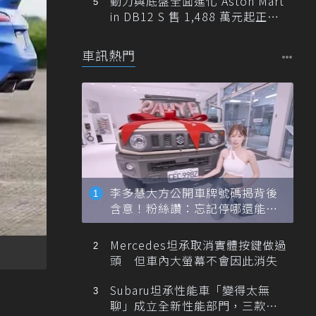
動力與底盤全面進化 Aston Mart
in DB12 S 售 1,488 萬元起正式
登台
車訊熱門
李多慧大方公開車牌號碼揭背後
含意！粉絲讚：忘記停哪還能幫
忙找車
Mercedes坦承取消實體按鍵做過
頭 但車內大螢幕不會因此消失
Subaru坦承性能車「變得太無
聊」成立全新性能部門，三款手