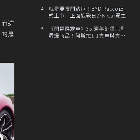
排跑車開發中！
就是要侵門踏戶！BYD Racco正
式上市 正面迎戰日系K-Car霸主
，而這
《閃電霹靂車》35 週年計畫只剩
真的是
周邊商品！阿斯拉1:1實車與實體
展覽雙雙喊卡