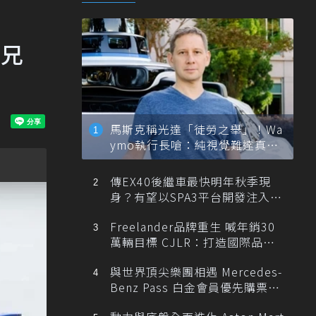
i兄
馬斯克稱光達「徒勞之舉」！Wa
ymo執行長嗆：純視覺難達真正
自動駕駛
傳EX40後繼車最快明年秋季現
身？有望以SPA3平台開發注入80
0V動力
Freelander品牌重生 喊年銷30
萬輛目標 CJLR：打造國際品牌
半數銷量來自全球！
與世界頂尖樂團相遇 Mercedes-
Benz Pass 白金會員優先購票維
也納愛樂