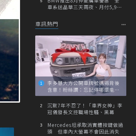
BMW推出8月仲夏購車優惠 全
車系送晶華三天兩夜、月付5,900
元起
車訊熱門
李多慧大方公開車牌號碼揭背後
含意！粉絲讚：忘記停哪還能幫
忙找車
沉默7年不忍了！「車界女神」李
冠儀發長文控職場性騷、黑幕
Mercedes坦承取消實體按鍵做過
頭 但車內大螢幕不會因此消失