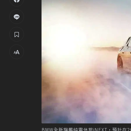
BMW全新旗艦純電休旅iNEXT，預計在2