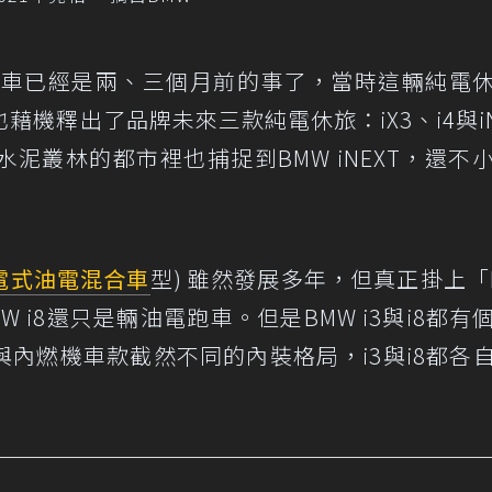
偽裝車已經是兩、三個月前的事了，當時這輛純電
機釋出了品牌未來三款純電休旅：iX3、i4與iN
泥叢林的都市裡也捕捉到BMW iNEXT，還不
電式油電混合車
型) 雖然發展多年，但真正掛上「
MW i8還只是輛油電跑車。但是BMW i3與i8都有
與內燃機車款截然不同的內裝格局，i3與i8都各