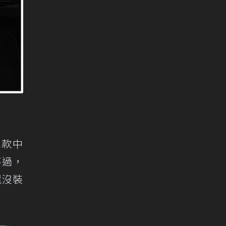
車款中
，不過，
還沒裝