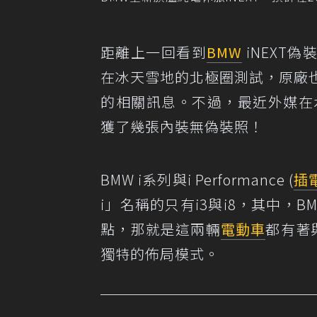
距離上一回看到
BMW
iNEXT
在冰天雪地的北極圈測試，原廠也藉
的相關訊息。不過，最近外媒在水
獲了幾張內裝無偽裝照！
BMW i系列與i Performance (
插
i」名稱的只有i3與i8，其中，B
點，那就是這兩輛
電動車
都有著
獨特的佈局模式。