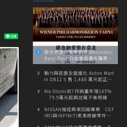
與世界頂尖樂團相遇 Mercedes-
Benz Pass 白金會員優先購票維
也納愛樂
動力與底盤全面進化 Aston Mart
in DB12 S 售 1,488 萬元起正式
登台
Kia Stonic前7月銷量年增145%
79.9萬元起再送電子後視鏡
NISSAN推經典車回廠專案 CEF
IRO與INFINITI老車原廠零件最
低1折