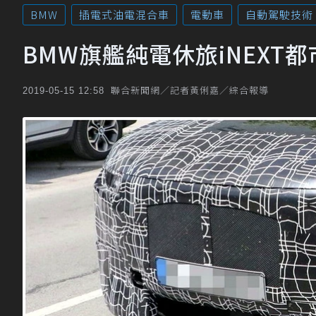
BMW
插電式油電混合車
電動車
自動駕駛技術
BMW旗艦純電休旅iNEXT
聯合新聞網／記者黃俐嘉／綜合報導
2019-05-15 12:58