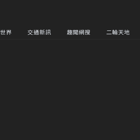
世界
交通新訊
趣聞網搜
二輪天地