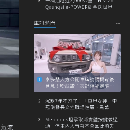
一桶油跑近2,000公里！Nissan
Qashqai e-POWER創金氏世界紀
錄
車訊熱門
李多慧大方公開車牌號碼揭背後
含意！粉絲讚：忘記停哪還能幫
忙找車
沉默7年不忍了！「車界女神」李
冠儀發長文控職場性騷、黑幕
Mercedes坦承取消實體按鍵做過
頭 但車內大螢幕不會因此消失
空氣流