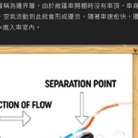
層稱為邊界層，由於敞篷車開棚時沒有車頂，車
，空氣流動到此就會形成擾流，隨著車速愈快，
水進入車室內。