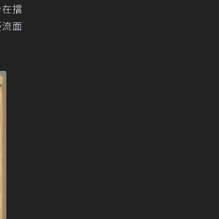
身在擋
擾流面