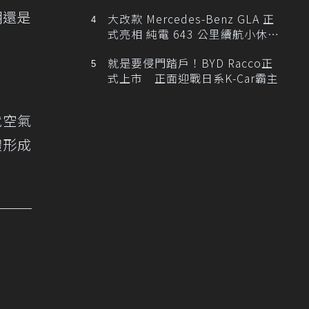
棚還是
大改款 Mercedes-Benz GLA 正
式亮相 純電 643 公里續航小休
旅！
就是要侵門踏戶！BYD Racco正
式上市 正面迎戰日系K-Car霸主
就空氣
體形成