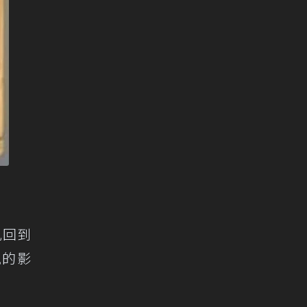
亂回到
風的影