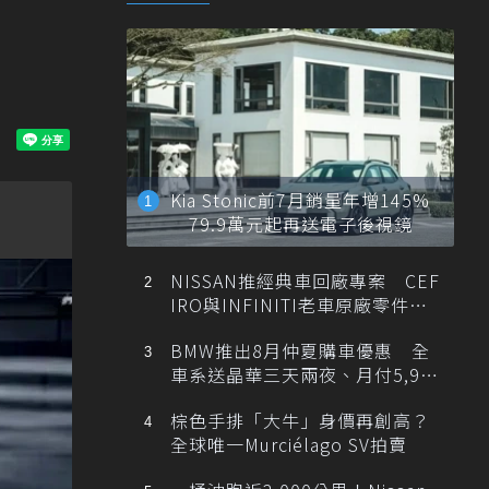
Kia Stonic前7月銷量年增145%
79.9萬元起再送電子後視鏡
NISSAN推經典車回廠專案 CEF
IRO與INFINITI老車原廠零件最
低1折
BMW推出8月仲夏購車優惠 全
車系送晶華三天兩夜、月付5,900
元起
棕色手排「大牛」身價再創高？
全球唯一Murciélago SV拍賣