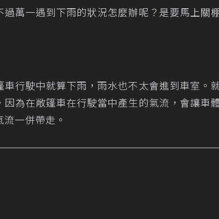
不過萬一遇到下雨的狀況怎麼辦呢？是要馬上關
篷車行駛中就算下雨，雨水也不太會進到車室。
，因為在敞篷車在行駛當中產生的氣流，會讓車
氣流一併帶走。