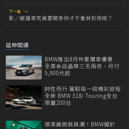
下一篇
→
影／敞篷車究竟要開多快才不會淋到雨呢？
延伸閱讀
BMW推出8月仲夏購車優惠
全車系送晶華三天兩夜、月付
5,900元起
帥性而行 駕馭每一段精彩旅程
全新 BMW 318i Touring全台
限量200台
德車廠掀裁員潮！BMW擬於