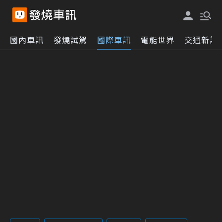
國內車訊
發燒試駕
國際車訊
電能世界
交通新訊