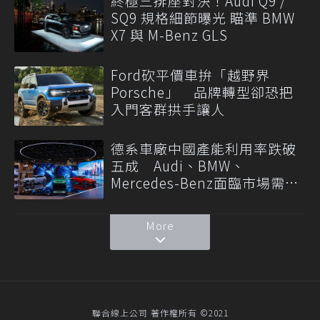
終極三排座對決！Audi Q9 /
SQ9 規格細節曝光 瞄準 BMW
X7 與 M-Benz GLS
Ford砍平價車拚「越野界
Porsche」 品牌轉型卻恐把
入門客群拱手讓人
德系車廠中國產能利用率跌破
五成 Audi、BMW、
Mercedes-Benz面臨市場需求
轉變
More
聯合線上公司 著作權所有 ©2021