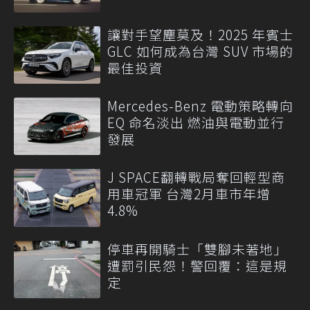
讓對手望塵莫及！2025 年賓士
GLC 如何成為台灣 SUV 市場的
最佳投資
Mercedes-Benz 電動策略轉向
EQ 命名淡出 燃油與電動並行
發展
J SPACE翻轉戰局奪回輕型商
用車冠軍 台灣2月車市年增
4.8%
停車再開騎士「雙腳未著地」
遭罰引民怨！警回覆：這是規
定