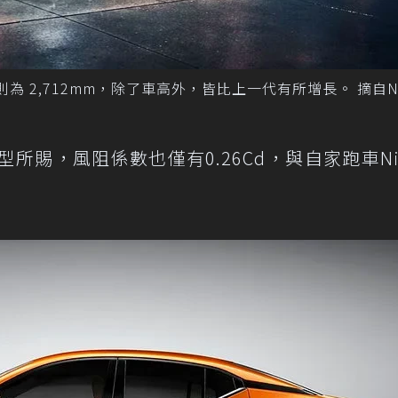
，軸距則為 2,712mm，除了車高外，皆比上一代有所增長。 摘自Ni
型所賜，風阻係數也僅有0.26Cd，與自家跑車Nis