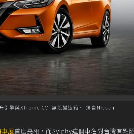
升引擎與Xtronic CVT無段變速箱。 摘自Nissan
海車展
首度亮相，而Sylphy這個車名對台灣有點