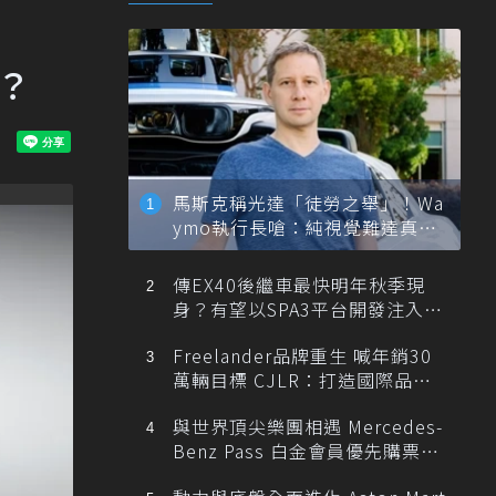
進？
馬斯克稱光達「徒勞之舉」！Wa
ymo執行長嗆：純視覺難達真正
自動駕駛
傳EX40後繼車最快明年秋季現
身？有望以SPA3平台開發注入80
0V動力
Freelander品牌重生 喊年銷30
萬輛目標 CJLR：打造國際品牌
半數銷量來自全球！
與世界頂尖樂團相遇 Mercedes-
Benz Pass 白金會員優先購票維
也納愛樂