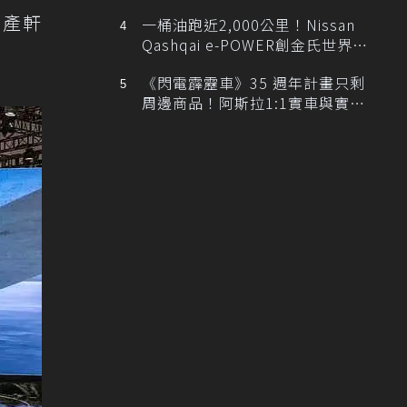
排跑車開發中！
日產軒
一桶油跑近2,000公里！Nissan
Qashqai e-POWER創金氏世界紀
錄
《閃電霹靂車》35 週年計畫只剩
周邊商品！阿斯拉1:1實車與實體
展覽雙雙喊卡