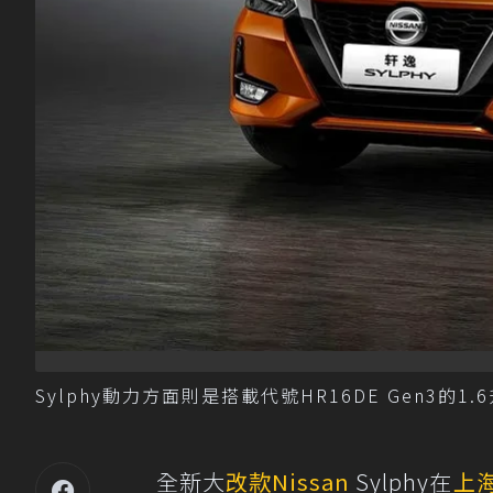
Sylphy動力方面則是搭載代號HR16DE Gen3的1.6
全新大
改款
Nissan
Sylphy在
上