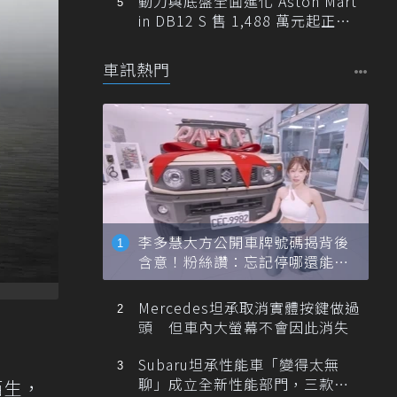
動力與底盤全面進化 Aston Mart
in DB12 S 售 1,488 萬元起正式
登台
車訊熱門
李多慧大方公開車牌號碼揭背後
含意！粉絲讚：忘記停哪還能幫
忙找車
Mercedes坦承取消實體按鍵做過
頭 但車內大螢幕不會因此消失
Subaru坦承性能車「變得太無
聊」成立全新性能部門，三款手
陌生，