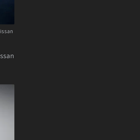
ssan
san