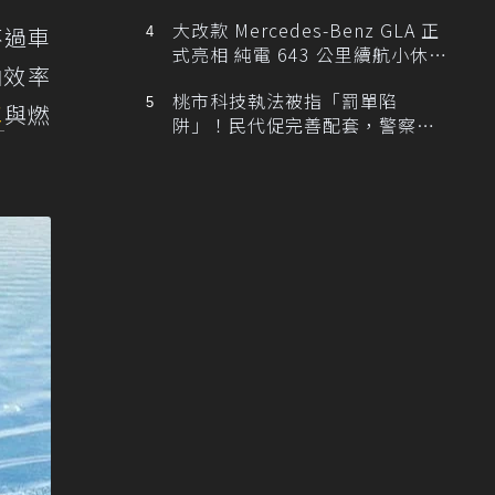
大改款 Mercedes-Benz GLA 正
不過車
式亮相 純電 643 公里續航小休
油效率
旅！
桃市科技執法被指「罰單陷
車
與燃
阱」！民代促完善配套，警察局
提數據回應