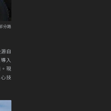
部分路
以及源自
已經導入
輛。現
核心技