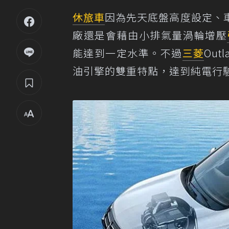
休旅車
因為先天底盤高度設定、
廠還是會藉由小排氣量渦輪增壓
能達到一定水準。不過
三菱
Out
油引擎的雙重特點，達到純電行