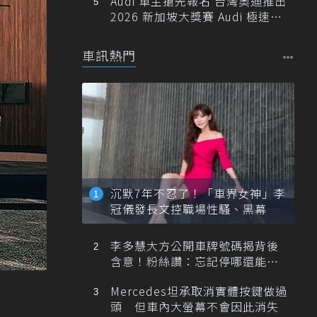
Audi 車主搶先報名 台灣奧迪推出
2026 新加坡大獎賽 Audi 極速之
旅
車訊熱門
沉默7年不忍了！「車界女神」李
冠儀發長文控職場性騷、黑幕
李多慧大方公開車牌號碼揭背後
含意！粉絲讚：忘記停哪還能幫
忙找車
Mercedes坦承取消實體按鍵做過
頭 但車內大螢幕不會因此消失