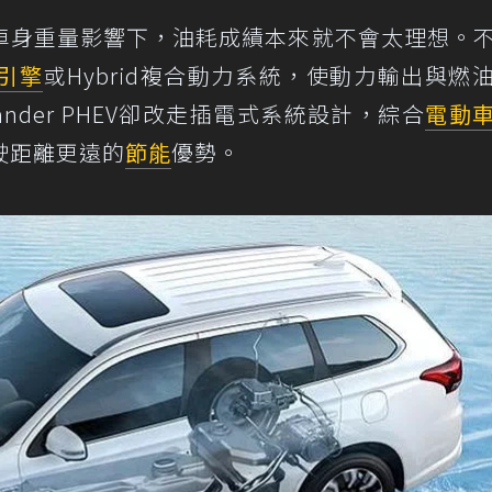
車身重量影響下，油耗成績本來就不會太理想。
引擎
或Hybrid複合動力系統，使動力輸出與燃
lander PHEV卻改走插電式系統設計，綜合
電動
駛距離更遠的
節能
優勢。