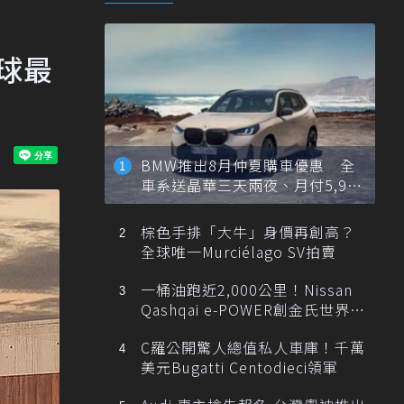
全球最
BMW推出8月仲夏購車優惠 全
車系送晶華三天兩夜、月付5,900
元起
棕色手排「大牛」身價再創高？
全球唯一Murciélago SV拍賣
一桶油跑近2,000公里！Nissan
Qashqai e-POWER創金氏世界紀
錄
C羅公開驚人總值私人車庫！千萬
美元Bugatti Centodieci領軍