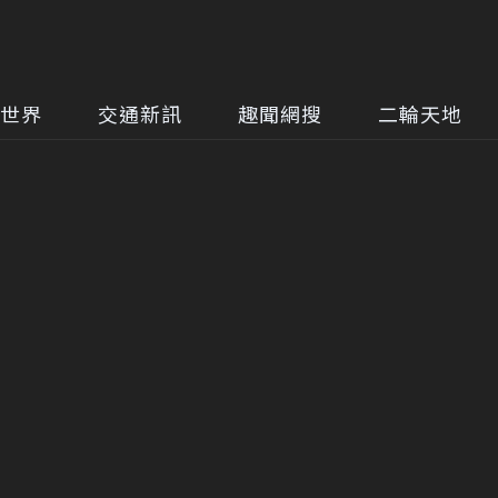
世界
交通新訊
趣聞網搜
二輪天地