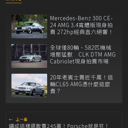
Mercedes-Benz 300 CE-
24 AMG 3.4寬體版現身拍
賣 272hp經典直六絕響！
全球僅80輛、582匹機械
增壓猛獸 CLK DTM AMG
Cabriolet現身拍賣市場
20年老賓士賣近千萬！這
輛CL65 AMG憑什麼這麼
貴？
←
上一篇
鏽成這樣還敢賣245萬！Porsche就是狂！