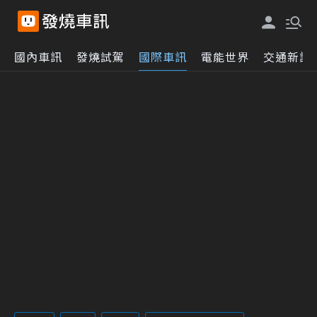
國內車訊
發燒試駕
國際車訊
電能世界
交通新訊