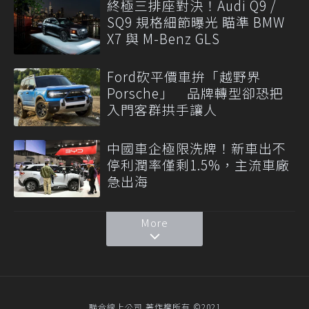
終極三排座對決！Audi Q9 /
SQ9 規格細節曝光 瞄準 BMW
X7 與 M-Benz GLS
Ford砍平價車拚「越野界
Porsche」 品牌轉型卻恐把
入門客群拱手讓人
中國車企極限洗牌！新車出不
停利潤率僅剩1.5%，主流車廠
急出海
More
聯合線上公司 著作權所有 ©2021