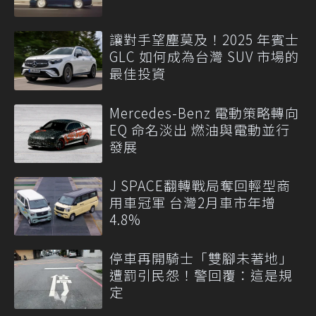
讓對手望塵莫及！2025 年賓士
GLC 如何成為台灣 SUV 市場的
最佳投資
Mercedes-Benz 電動策略轉向
EQ 命名淡出 燃油與電動並行
發展
J SPACE翻轉戰局奪回輕型商
用車冠軍 台灣2月車市年增
4.8%
停車再開騎士「雙腳未著地」
遭罰引民怨！警回覆：這是規
定