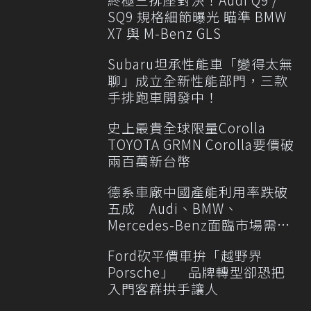
SQ9 規格細節曝光 瞄準 BMW
X7 與 M-Benz GLS
Subaru坦承性能車「變得太無
聊」成立全新性能部門，三款
手排跑車開發中！
史上最貴全球限量Corolla
TOYOTA GRMN Corolla要價破
兩百萬新台幣
德系車廠中國產能利用率跌破
五成 Audi、BMW、
Mercedes-Benz面臨市場需求
轉變
Ford砍平價車拚「越野界
Porsche」 品牌轉型卻恐把
入門客群拱手讓人