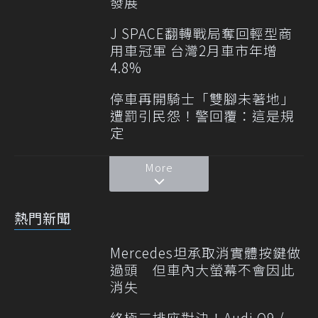
發展
J SPACE翻轉戰局奪回輕型商
用車冠軍 台灣2月車市年增
4.8%
停車再開騎士「雙腳未著地」
遭罰引民怨！警回覆：這是規
定
More
熱門新聞
Mercedes坦承取消實體按鍵做
過頭 但車內大螢幕不會因此
消失
終極三排座對決！Audi Q9 /