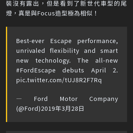
裝沒有露出，但是看到了新世代車型的尾
燈，真是與Focus造型極為相似！
Best-ever Escape performance,
unrivaled flexibility and smart
new technology. The all-new
#FordEscape
debuts April 2.
pic.twitter.com/tUJ8R2F7Rq
— Ford Motor Company
(@Ford)
2019年3月28日