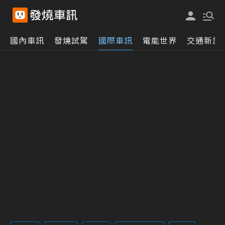
國內車訊
發燒試駕
國際車訊
電能世界
交通新訊