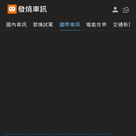
國內車訊
發燒試駕
國際車訊
電能世界
交通新訊