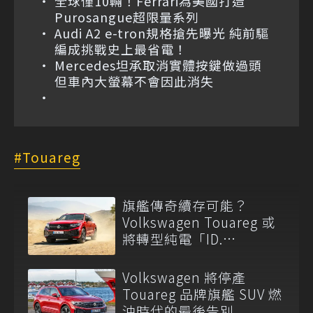
全球僅10輛！Ferrari為美國打造
Purosangue超限量系列
Audi A2 e-tron規格搶先曝光 純前驅
編成挑戰史上最省電！
Mercedes坦承取消實體按鍵做過頭
但車內大螢幕不會因此消失
Touareg
旗艦傳奇續存可能？
Volkswagen Touareg 或
將轉型純電「ID.
Touareg」預計 2028 年接
棒！
Volkswagen 將停產
Touareg 品牌旗艦 SUV 燃
油時代的最後告別