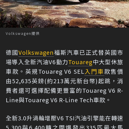
Volkswagen提供
德國
Volkswagen
福斯汽車已正式替英國市
場導入全新汽油V6動力
Touareg
中大型休旅
車款。英規Touareg V6 SEL
入門車
款售價
由52,635英鎊(約213萬元新台幣)起跳，消
費者還可選擇配備更豐富的Touareg V6 R-
Line與Touareg V6 R-Line Tech車款。
全新3.0升渦輪增壓V6 TSI汽油引擎能在轉速
5,300與6,400轉之間爆發出335匹最大馬