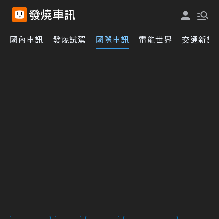
國內車訊
發燒試駕
國際車訊
電能世界
交通新訊