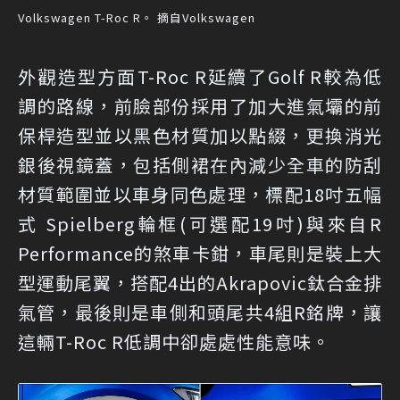
Volkswagen T-Roc R。 摘自Volkswagen
外觀造型方面T-Roc R延續了Golf R較為低
調的路線，前臉部份採用了加大進氣壩的前
保桿造型並以黑色材質加以點綴，更換消光
銀後視鏡蓋，包括側裙在內減少全車的防刮
材質範圍並以車身同色處理，標配18吋五幅
式 Spielberg輪框(可選配19吋)與來自R
Performance的煞車卡鉗，車尾則是裝上大
型運動尾翼，搭配4出的Akrapovic鈦合金排
氣管，最後則是車側和頭尾共4組R銘牌，讓
這輛T-Roc R低調中卻處處性能意味。