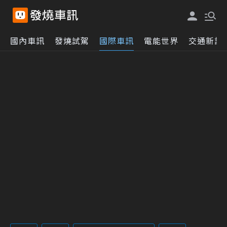
國內車訊
發燒試駕
國際車訊
電能世界
交通新訊