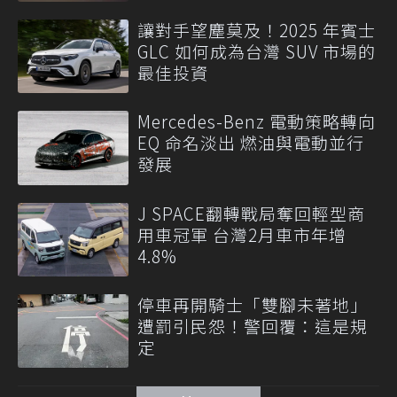
讓對手望塵莫及！2025 年賓士
GLC 如何成為台灣 SUV 市場的
最佳投資
Mercedes-Benz 電動策略轉向
EQ 命名淡出 燃油與電動並行
發展
J SPACE翻轉戰局奪回輕型商
用車冠軍 台灣2月車市年增
4.8%
停車再開騎士「雙腳未著地」
遭罰引民怨！警回覆：這是規
定