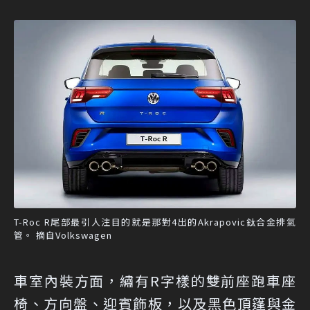
T-Roc R尾部最引人注目的就是那對4出的Akrapovic鈦合金排氣
管。 摘自Volkswagen
車室內裝方面，繡有R字樣的雙前座跑車座
椅、方向盤、迎賓飾板，以及黑色頂篷與金