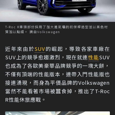
T-Roc R車頭部份採用了加大進氣壩的前保桿造型並以黑色材
質加以點綴。 摘自Volkswagen
近年來由於
SUV
的崛起，導致各家車廠在
SUV上的競爭愈趨激烈，現在就連
性能
SUV
也成為了各歐美豪華品牌競爭的一塊大餅，
不僅有頂端的性能版本，連帶入門性能版也
接連湧現，而身為平價品牌的Volkswagen
當然不能看著市場被蠶食掉，推出了T-Roc
R性能休旅應戰。