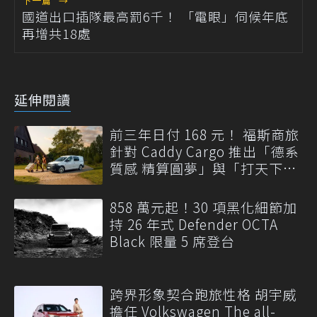
下一篇
→
國道出口插隊最高罰6千！ 「電眼」伺候年底
再增共18處
延伸閱讀
前三年日付 168 元！ 福斯商旅
針對 Caddy Cargo 推出「德系
質感 精算圓夢」與「打天下」
專案
858 萬元起！30 項黑化細節加
持 26 年式 Defender OCTA
Black 限量 5 席登台
跨界形象契合跑旅性格 胡宇威
擔任 Volkswagen The all-