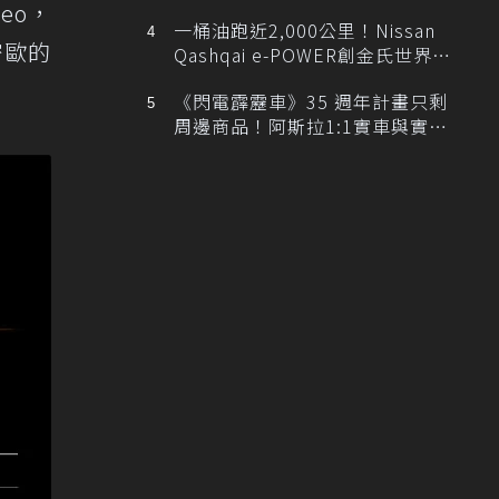
排跑車開發中！
eo，
一桶油跑近2,000公里！Nissan
密歐的
Qashqai e-POWER創金氏世界紀
錄
《閃電霹靂車》35 週年計畫只剩
周邊商品！阿斯拉1:1實車與實體
展覽雙雙喊卡