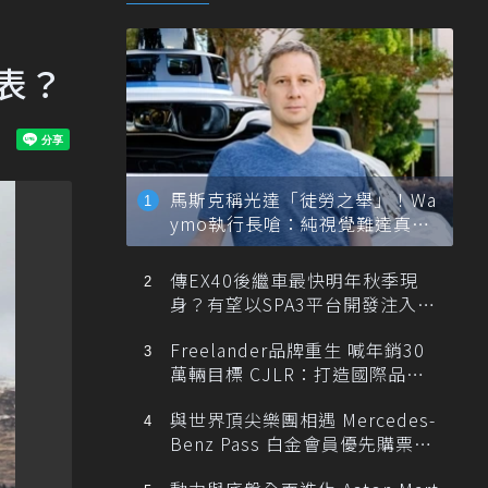
發表？
馬斯克稱光達「徒勞之舉」！Wa
ymo執行長嗆：純視覺難達真正
自動駕駛
傳EX40後繼車最快明年秋季現
身？有望以SPA3平台開發注入80
0V動力
Freelander品牌重生 喊年銷30
萬輛目標 CJLR：打造國際品牌
半數銷量來自全球！
與世界頂尖樂團相遇 Mercedes-
Benz Pass 白金會員優先購票維
也納愛樂