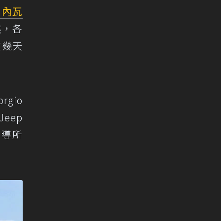
日內瓦
然，各
這幾天
gio
eep
報導所