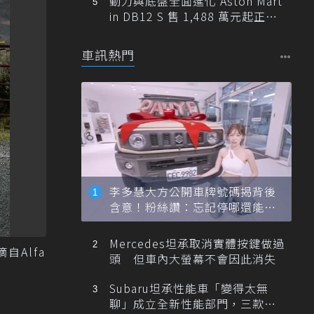
動力與底盤全面進化 Aston Mart
in DB12 S 售 1,488 萬元起正式
登台
車訊熱門
李多慧大方公開車牌號碼揭背後
含意！粉絲讚：忘記停哪還能幫
忙找車
Mercedes坦承取消實體按鍵做過
自Alfa
頭 但車內大螢幕不會因此消失
Subaru坦承性能車「變得太無
聊」成立全新性能部門，三款手