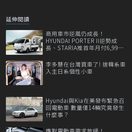
延伸閱讀
商用車市逆風仍成長！
HYUNDAI PORTER II逆勢成
長、STARIA推首年月付6,999
元
李多慧在台灣買車了! 捨韓系車
入主日系個性小車
Hyundai與Kia在美發布緊急召
回電動車 數量僅14輛究竟發生
什麼事？
應對電動車需求放緩！