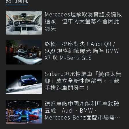
Mercedes坦承取消實體按鍵做
過頭 但車內大螢幕不會因此
消失
終極三排座對決！Audi Q9 /
SQ9 規格細節曝光 瞄準 BMW
X7 與 M-Benz GLS
Subaru坦承性能車「變得太無
聊」成立全新性能部門，三款
手排跑車開發中！
德系車廠中國產能利用率跌破
五成 Audi、BMW、
Mercedes-Benz面臨市場需求
轉變