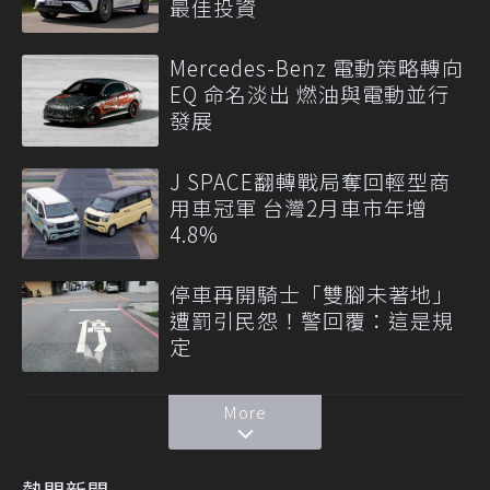
最佳投資
Mercedes-Benz 電動策略轉向
EQ 命名淡出 燃油與電動並行
發展
J SPACE翻轉戰局奪回輕型商
用車冠軍 台灣2月車市年增
4.8%
停車再開騎士「雙腳未著地」
遭罰引民怨！警回覆：這是規
定
More
熱門新聞