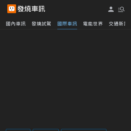
國內車訊
發燒試駕
國際車訊
電能世界
交通新訊