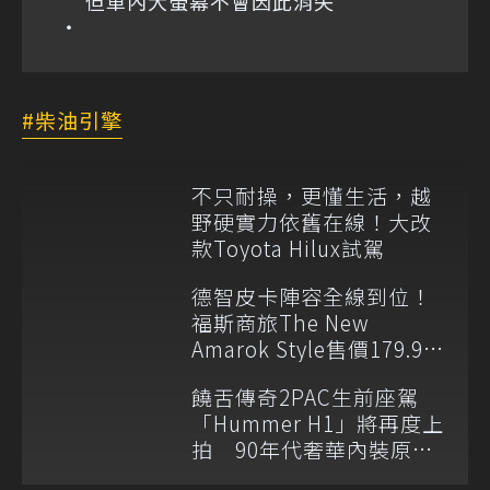
但車內大螢幕不會因此消失
柴油引擎
不只耐操，更懂生活，越
野硬實力依舊在線！大改
款Toyota Hilux試駕
德智皮卡陣容全線到位！
福斯商旅The New
Amarok Style售價179.9萬
元起登台上市
饒舌傳奇2PAC生前座駕
「Hummer H1」將再度上
拍 90年代奢華內裝原汁
原味