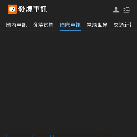
國內車訊
發燒試駕
國際車訊
電能世界
交通新訊