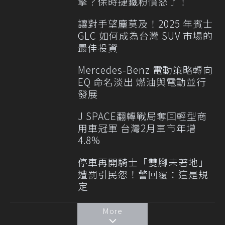
擎？保時捷鐵粉憤怒了！
讓對手望塵莫及！2025 年賓士
GLC 如何成為台灣 SUV 市場的
最佳投資
Mercedes-Benz 電動策略轉向
EQ 命名淡出 燃油與電動並行
發展
J SPACE翻轉戰局奪回輕型商
用車冠軍 台灣2月車市年增
4.8%
停車再開騎士「雙腳未著地」
遭罰引民怨！警回覆：這是規
定
More