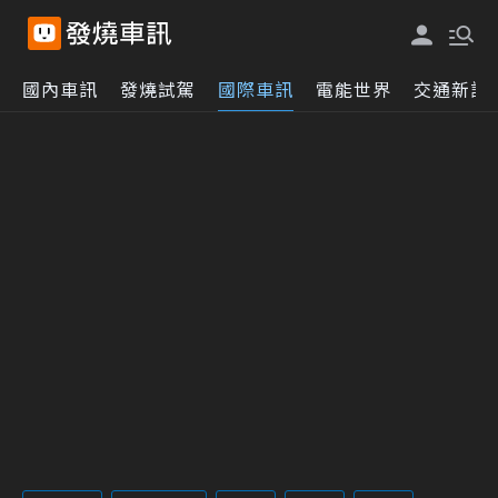
國內車訊
發燒試駕
國際車訊
電能世界
交通新訊