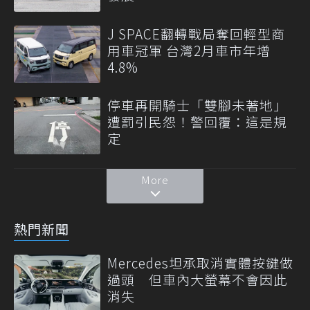
J SPACE翻轉戰局奪回輕型商
用車冠軍 台灣2月車市年增
4.8%
停車再開騎士「雙腳未著地」
遭罰引民怨！警回覆：這是規
定
More
熱門新聞
Mercedes坦承取消實體按鍵做
過頭 但車內大螢幕不會因此
消失