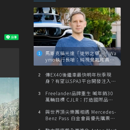
馬斯克稱光達「徒勞之舉」！Wa
ymo執行長嗆：純視覺難達真正
自動駕駛
傳EX40後繼車最快明年秋季現
身？有望以SPA3平台開發注入80
0V動力
Freelander品牌重生 喊年銷30
萬輛目標 CJLR：打造國際品牌
半數銷量來自全球！
與世界頂尖樂團相遇 Mercedes-
Benz Pass 白金會員優先購票維
也納愛樂