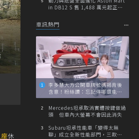
動力與底盤全面進化 Aston Mart
in DB12 S 售 1,488 萬元起正式
登台
車訊熱門
李多慧大方公開車牌號碼揭背後
含意！粉絲讚：忘記停哪還能幫
忙找車
Mercedes坦承取消實體按鍵做過
頭 但車內大螢幕不會因此消失
Subaru坦承性能車「變得太無
聊」成立全新性能部門，三款手
人座
休