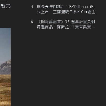
排跑車開發中！
雙腎形
就是要侵門踏戶！BYD Racco正
式上市 正面迎戰日系K-Car霸主
《閃電霹靂車》35 週年計畫只剩
周邊商品！阿斯拉1:1實車與實體
展覽雙雙喊卡