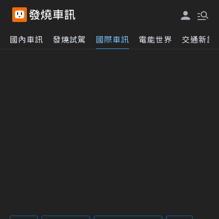
國內車訊
發燒試駕
國際車訊
電能世界
交通新訊