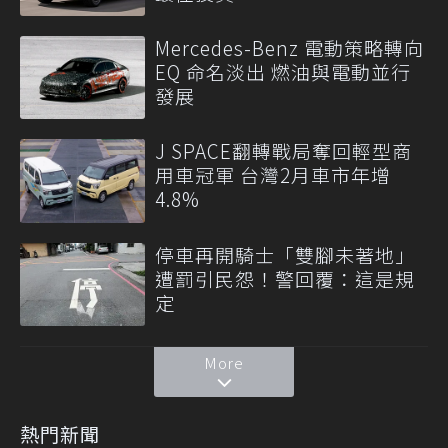
Mercedes-Benz 電動策略轉向
EQ 命名淡出 燃油與電動並行
發展
J SPACE翻轉戰局奪回輕型商
用車冠軍 台灣2月車市年增
4.8%
停車再開騎士「雙腳未著地」
遭罰引民怨！警回覆：這是規
定
More
熱門新聞