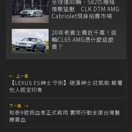
全球僅80輛、582匹機械
增壓猛獸 CLK DTM AMG
Cabriolet現身拍賣市場
20年老賓士賣近千萬！這
輛CL65 AMG憑什麼這麼
貴？
←
上一篇
【LEXUS ES紳士守則】硬漢紳士莊凱勛 顛覆
他人既定印象
下一篇
→
和泰9號捐血車正式啟用 實際行動支援台灣醫
療募血