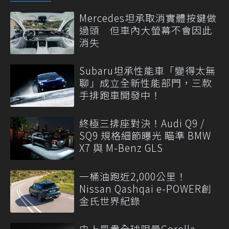
Mercedes坦承取消實體按鍵做
過頭 但車內大螢幕不會因此
消失
Subaru坦承性能車「變得太無
聊」成立全新性能部門，三款
手排跑車開發中！
終極三排座對決！Audi Q9 /
SQ9 規格細節曝光 瞄準 BMW
X7 與 M-Benz GLS
一桶油跑近2,000公里！
Nissan Qashqai e-POWER創
金氏世界紀錄
史上最貴全球限量Corolla