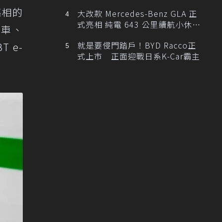
亮相的
大改款 Mercedes-Benz GLA 正
式亮相 純電 643 公里續航小休
念車、
旅！
就是要侵門踏戶！BYD Racco正
T e-
式上市 正面迎戰日系K-Car霸主