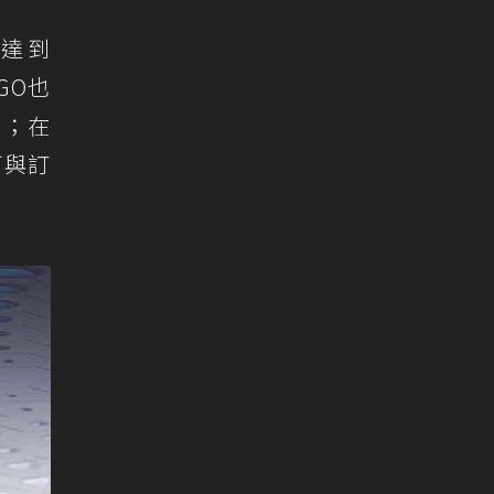
可達到
GO也
理；在
可與訂