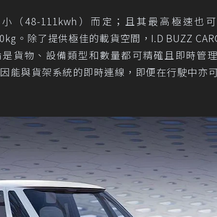
（48-111kwh）而定；且其最高極速也
0kg。除了提供極佳的載貨空間，I.D BUZZ CAR
論是貨物、設備類型和數量都可精確且即時管
期間，因能與貨架系統的即時連線，即便在行駛中亦