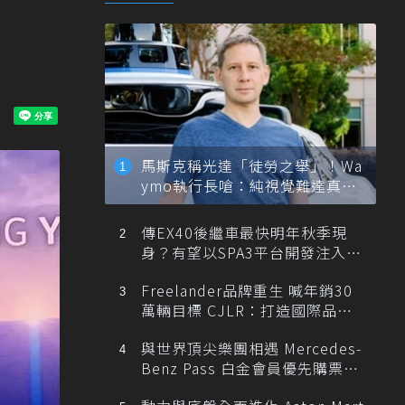
馬斯克稱光達「徒勞之舉」！Wa
ymo執行長嗆：純視覺難達真正
自動駕駛
傳EX40後繼車最快明年秋季現
身？有望以SPA3平台開發注入80
0V動力
Freelander品牌重生 喊年銷30
萬輛目標 CJLR：打造國際品牌
半數銷量來自全球！
與世界頂尖樂團相遇 Mercedes-
Benz Pass 白金會員優先購票維
也納愛樂