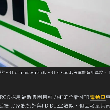
 e-Transporter和 ABT e-Caddy等電能商用車款。
Z CARGO採用福斯集團目前力推的全新MEB
電動車
I.D家族設計與I.D BUZZ類似，但因考量其