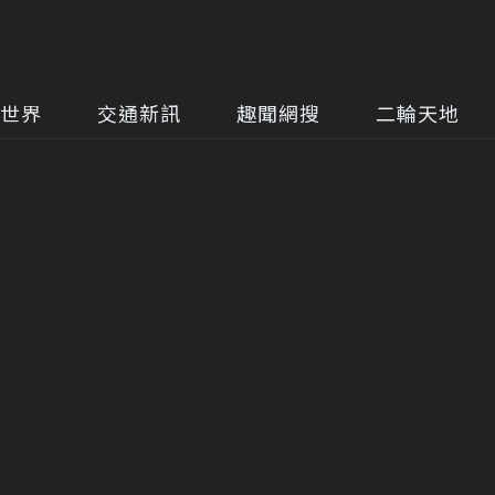
世界
交通新訊
趣聞網搜
二輪天地