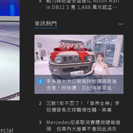
動力與底盤全面進化 Aston Mart
in DB12 S 售 1,488 萬元起正式
登台
車訊熱門
李多慧大方公開車牌號碼揭背後
含意！粉絲讚：忘記停哪還能幫
忙找車
沉默7年不忍了！「車界女神」李
冠儀發長文控職場性騷、黑幕
Mercedes坦承取消實體按鍵做過
頭 但車內大螢幕不會因此消失
cial