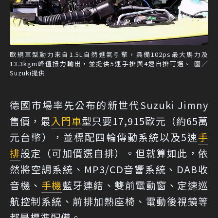
歐規車型動力來自1.5L自然進氣引擎，具備102ps最大馬力及
13.3kgm峰值扭力輸出，並提供5速手排與4速自排可選。 圖／
Suzuki提供
德國市場率先公布的新世代Suzuki Jimny
售價，最
入門車
型只要17,915歐元（約65萬
元台幣），並標配四輪傳動系統以及5速
手
排
設定（可加價選自排）。但就算如此，依
然將空調系統、MP3/CD音響系統、DAB收
音機、
手機
藍牙連結、雙前電動窗、定速巡
航控制系統、前排加熱座椅、電動後視鏡等
都是標準配備。