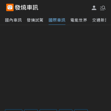
國內車訊
發燒試駕
國際車訊
電能世界
交通新訊