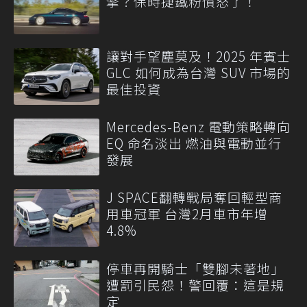
擎？保時捷鐵粉憤怒了！
讓對手望塵莫及！2025 年賓士
GLC 如何成為台灣 SUV 市場的
最佳投資
Mercedes-Benz 電動策略轉向
EQ 命名淡出 燃油與電動並行
發展
J SPACE翻轉戰局奪回輕型商
用車冠軍 台灣2月車市年增
4.8%
停車再開騎士「雙腳未著地」
遭罰引民怨！警回覆：這是規
定