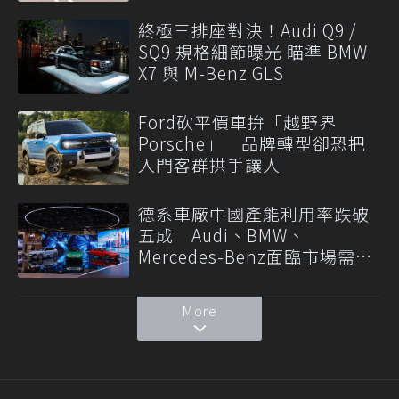
終極三排座對決！Audi Q9 /
SQ9 規格細節曝光 瞄準 BMW
X7 與 M-Benz GLS
Ford砍平價車拚「越野界
Porsche」 品牌轉型卻恐把
入門客群拱手讓人
德系車廠中國產能利用率跌破
五成 Audi、BMW、
Mercedes-Benz面臨市場需求
轉變
More