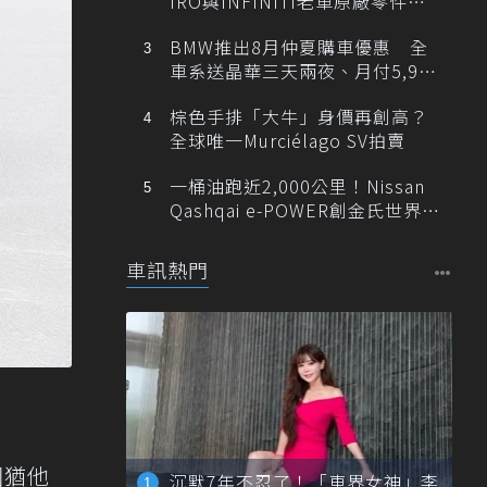
IRO與INFINITI老車原廠零件最
低1折
BMW推出8月仲夏購車優惠 全
車系送晶華三天兩夜、月付5,900
元起
棕色手排「大牛」身價再創高？
全球唯一Murciélago SV拍賣
一桶油跑近2,000公里！Nissan
Qashqai e-POWER創金氏世界紀
錄
車訊熱門
國猶他
沉默7年不忍了！「車界女神」李