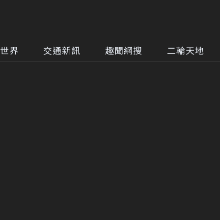
世界
交通新訊
趣聞網搜
二輪天地