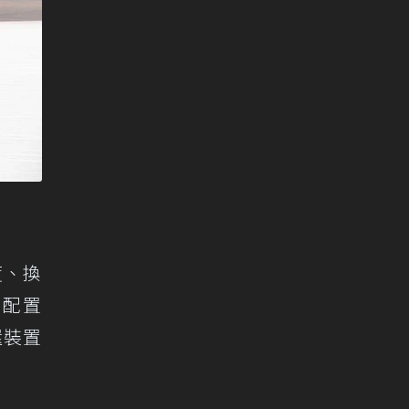
度、換
則配置
還裝置