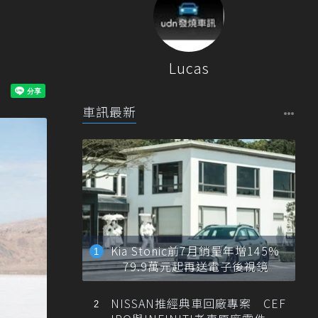
Lucas
車訊最新
Kia Stonic前7月銷量年增145%
79.9萬元起再送電子後視鏡
NISSAN推經典車回廠專案 CEF