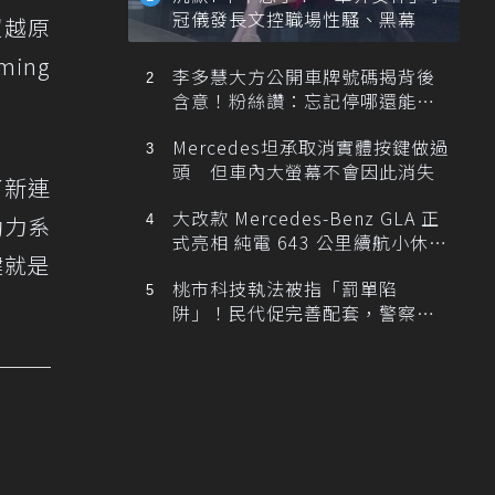
冠儀發長文控職場性騷、黑幕
，超越原
ming
李多慧大方公開車牌號碼揭背後
含意！粉絲讚：忘記停哪還能幫
忙找車
Mercedes坦承取消實體按鍵做過
頭 但車內大螢幕不會因此消失
了新連
大改款 Mercedes-Benz GLA 正
動力系
式亮相 純電 643 公里續航小休
鍵就是
旅！
桃市科技執法被指「罰單陷
阱」！民代促完善配套，警察局
提數據回應