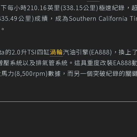
s鹽灘上創下每小時210.16英里(338.15公里)極速紀錄
49公里)成績，成為Southern California Ti
王。
tta的2.0升TSI四缸
渦輪
汽油引擎(EA888)，換上
壓系統以及排氣管系統。這具重度改裝EA888
馬力(8,500rpm)數據，而另一個突破紀錄的關