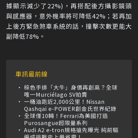
據顯示減少了22%)，再搭配後方攝影鏡頭
與感應器，意外機率將可降低42%；若再加
上後方緊急煞車系統的話，撞擊次數更能大
副降低78%。
車訊最前線
棕色手排「大牛」身價再創高？全球
唯一Murciélago SV拍賣
一桶油跑近2,000公里！Nissan
Qashqai e-POWER創金氏世界紀錄
全球僅10輛！Ferrari為美國打造
Purosangue超限量系列
Audi A2 e-tron規格搶先曝光 純前驅
編成挑戰史上最省電！