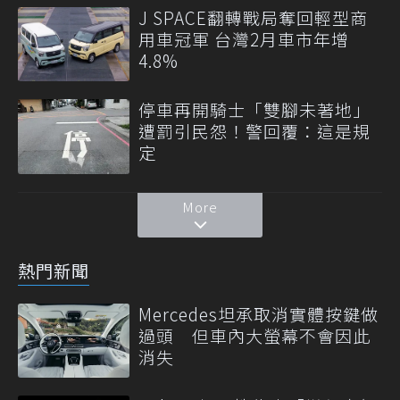
J SPACE翻轉戰局奪回輕型商
用車冠軍 台灣2月車市年增
4.8%
停車再開騎士「雙腳未著地」
遭罰引民怨！警回覆：這是規
定
More
熱門新聞
Mercedes坦承取消實體按鍵做
過頭 但車內大螢幕不會因此
消失