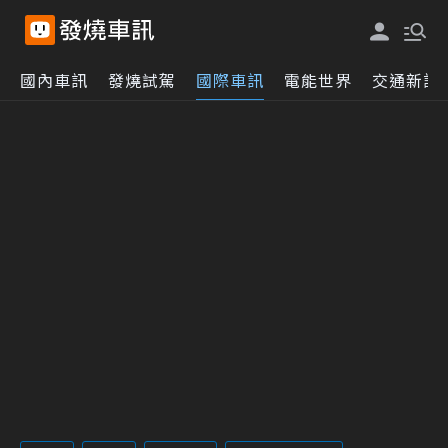
國內車訊
發燒試駕
國際車訊
電能世界
交通新訊