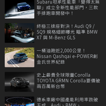
Subaru坦承性能車「變得太無
聊」成立全新性能部門，三款
手排跑車開發中！
終極三排座對決！Audi Q9 /
SQ9 規格細節曝光 瞄準 BMW
X7 與 M-Benz GLS
一桶油跑近2,000公里！
Nissan Qashqai e-POWER創
金氏世界紀錄
史上最貴全球限量Corolla
TOYOTA GRMN Corolla要價破
兩百萬新台幣
德系車廠中國產能利用率跌破
五成 Audi、BMW、