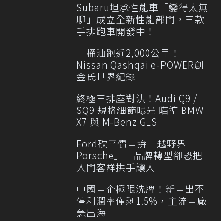
Subaru坦承性能車「變得太無
聊」成立全新性能部門，三款
手排跑車開發中！
一桶油跑近2,000公里！
Nissan Qashqai e-POWER創
金氏世界紀錄
終極三排座對決！Audi Q9 /
SQ9 規格細節曝光 瞄準 BMW
X7 與 M-Benz GLS
Ford砍平價車拚「越野界
Porsche」 品牌轉型卻恐把
入門客群拱手讓人
中國車企極限洗牌！新車出不
停利潤率僅剩1.5%，主流車廠
急出海