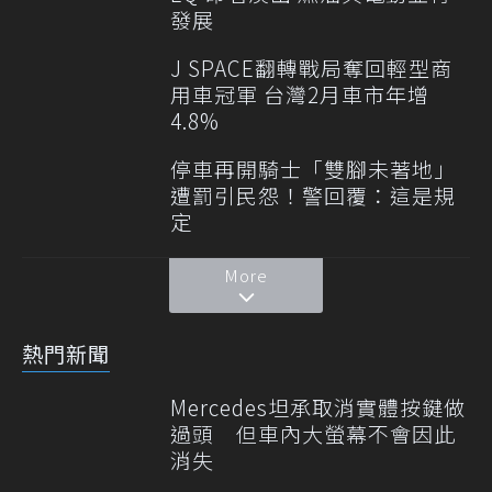
發展
J SPACE翻轉戰局奪回輕型商
用車冠軍 台灣2月車市年增
4.8%
停車再開騎士「雙腳未著地」
遭罰引民怨！警回覆：這是規
定
More
熱門新聞
Mercedes坦承取消實體按鍵做
過頭 但車內大螢幕不會因此
消失