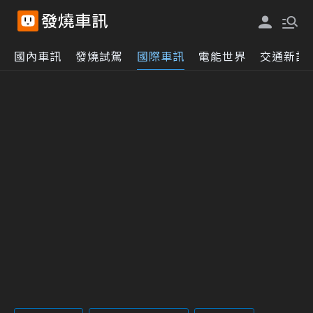
國內車訊
發燒試駕
國際車訊
電能世界
交通新訊