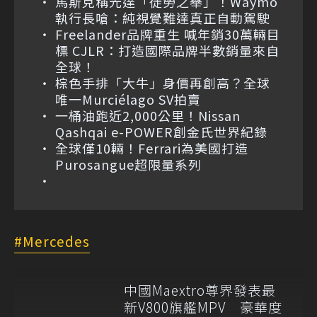
馬斯克稱光達「徒勞之舉」！Waymo
執行長嗆：純視覺難達真正自動駕駛
Freelander品牌重生 喊年銷30萬輛目
標 CJLR：打造國際品牌半數銷量來自
全球！
棕色手排「大牛」身價再創高？全球
唯一Murciélago SV拍賣
一桶油跑近2,000公里！Nissan
Qashqai e-POWER創金氏世界紀錄
全球僅10輛！Ferrari為美國打造
Purosangue超限量系列
Mercedes
中國Maextro尊界發表最
新V800旗艦MPV 豪華度