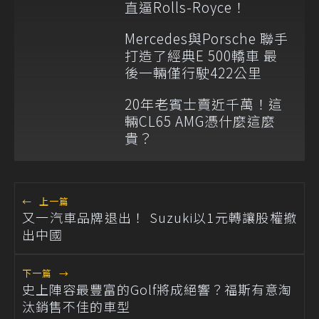
直逼Rolls-Royce！
Mercedes與Porsche 聯手
打造了經典E 500轎車 最
後一輛僅行駛422公里
20年老賓士賣近千萬！這
輛CL65 AMG憑什麼這麼
貴？
←
上一篇
又一汽車品牌退出！ Suzuki以1元轉讓股權撤
出中國
下一篇
→
史上陣容最豐富的Golf將成絕響？福斯有意淘
汰銷售不佳的車型