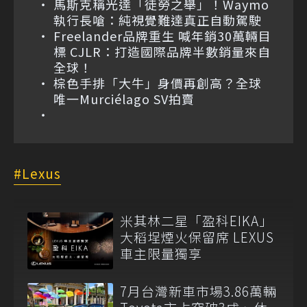
馬斯克稱光達「徒勞之舉」！Waymo
執行長嗆：純視覺難達真正自動駕駛
Freelander品牌重生 喊年銷30萬輛目
標 CJLR：打造國際品牌半數銷量來自
全球！
棕色手排「大牛」身價再創高？全球
唯一Murciélago SV拍賣
Lexus
米其林二星「盈科EIKA」
大稻埕煙火保留席 LEXUS
車主限量獨享
7月台灣新車市場3.86萬輛