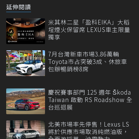
延伸閱讀
米其林二星「盈科EIKA」大稻
埕煙火保留席 LEXUS車主限量
獨享
7月台灣新車市場3.86萬輛
Toyota市占突破3成、休旅車
包辦暢銷榜8席
慶祝賽事部門 125 週年 Škoda
Taiwan 啟動 RS Roadshow 全
台巡迴展
北美市場率先停售！Lexus LS
將於供應市場取消純燃油版，
全面改採單一油電動力