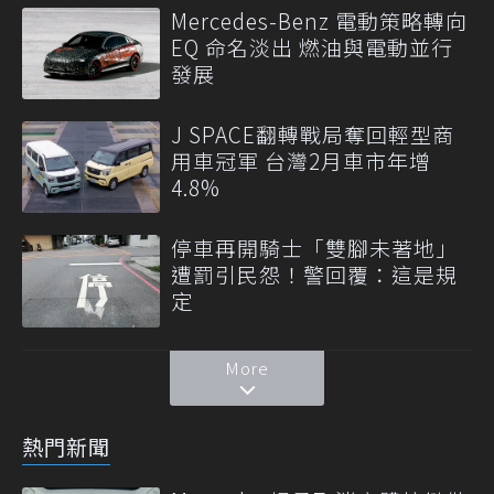
Mercedes-Benz 電動策略轉向
EQ 命名淡出 燃油與電動並行
發展
J SPACE翻轉戰局奪回輕型商
用車冠軍 台灣2月車市年增
4.8%
停車再開騎士「雙腳未著地」
遭罰引民怨！警回覆：這是規
定
More
熱門新聞