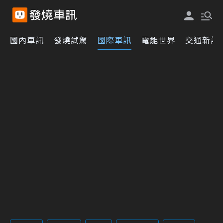
國內車訊
發燒試駕
國際車訊
電能世界
交通新訊