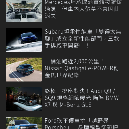
Mercedes坦承取消實體按鍵做
過頭 但車內大螢幕不會因此
消失
Subaru坦承性能車「變得太無
聊」成立全新性能部門，三款
手排跑車開發中！
一桶油跑近2,000公里！
Nissan Qashqai e-POWER創
金氏世界紀錄
終極三排座對決！Audi Q9 /
SQ9 規格細節曝光 瞄準 BMW
X7 與 M-Benz GLS
Ford砍平價車拚「越野界
Porsche」 品牌轉型卻恐把