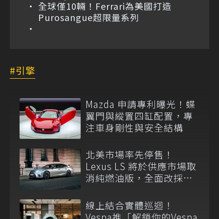
全球僅10輛！Ferrari為美國打造
Purosangue超限量系列
引擎
Mazda 申請專利曝光！蝶
翼門與縱置四缸配置，專
注車身剛性與安全結構
北美市場率先停售！
Lexus LS 將於供應市場取
消純燃油版，全面改採單
一油電動力
線上結合實體巡迴！
Vespa推「解鎖你的Vespa