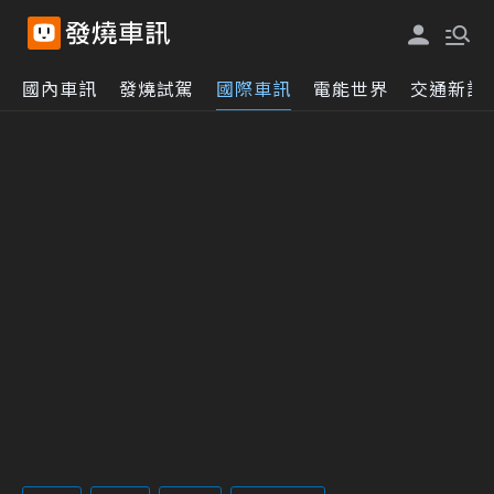
國內車訊
發燒試駕
國際車訊
電能世界
交通新訊