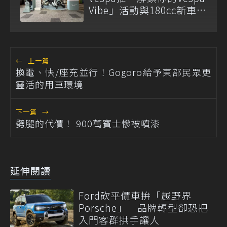
Vibe」活動與180cc新車全
台展示
←
上一篇
換電、快/座充並行！Gogoro給予東部民眾更
靈活的用車環境
下一篇
→
劈腿的代價！ 900萬賓士慘被噴漆
延伸閱讀
Ford砍平價車拚「越野界
Porsche」 品牌轉型卻恐把
入門客群拱手讓人