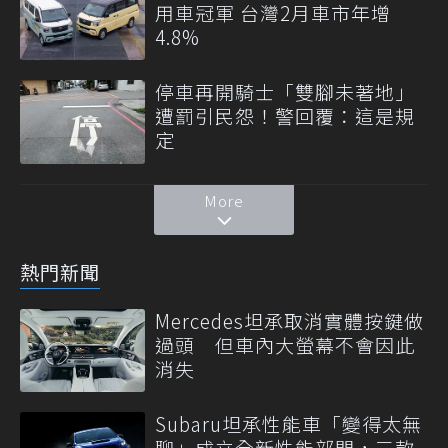
用車冠軍 台灣2月車市年增
4.8%
停車再開騎士「雙腳未著地」
遭罰引民怨！警回覆：這是規
定
More
熱門新聞
Mercedes坦承取消實體按鍵做
過頭 但車內大螢幕不會因此
消失
Subaru坦承性能車「變得太無
聊」成立全新性能部門，三款