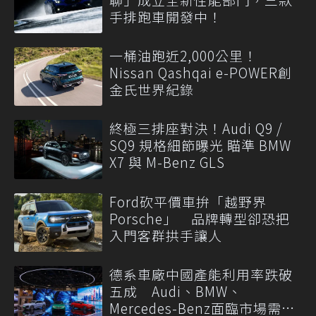
手排跑車開發中！
一桶油跑近2,000公里！
Nissan Qashqai e-POWER創
金氏世界紀錄
終極三排座對決！Audi Q9 /
SQ9 規格細節曝光 瞄準 BMW
X7 與 M-Benz GLS
Ford砍平價車拚「越野界
Porsche」 品牌轉型卻恐把
入門客群拱手讓人
德系車廠中國產能利用率跌破
五成 Audi、BMW、
Mercedes-Benz面臨市場需求