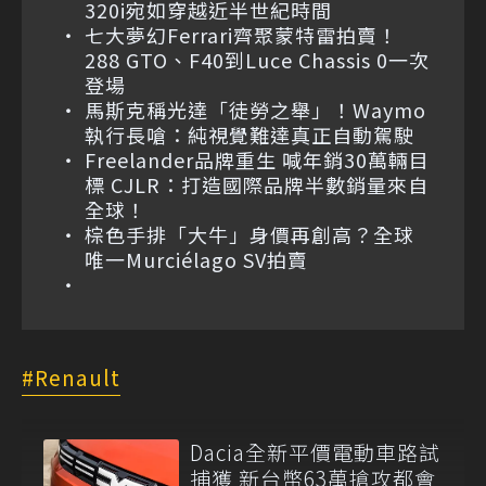
320i宛如穿越近半世紀時間
七大夢幻Ferrari齊聚蒙特雷拍賣！
288 GTO、F40到Luce Chassis 0一次
登場
馬斯克稱光達「徒勞之舉」！Waymo
執行長嗆：純視覺難達真正自動駕駛
Freelander品牌重生 喊年銷30萬輛目
標 CJLR：打造國際品牌半數銷量來自
全球！
棕色手排「大牛」身價再創高？全球
唯一Murciélago SV拍賣
Renault
Dacia全新平價電動車路試
捕獲 新台幣63萬搶攻都會