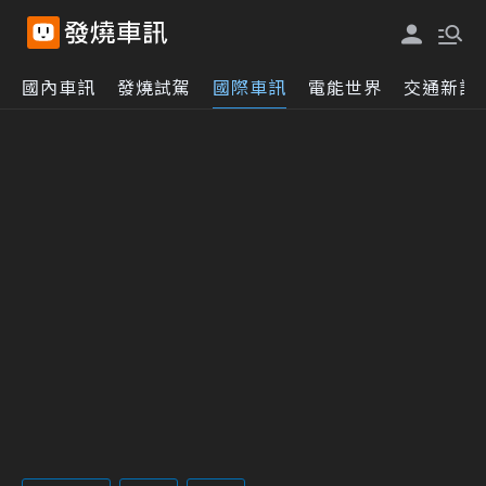
國內車訊
發燒試駕
國際車訊
電能世界
交通新訊