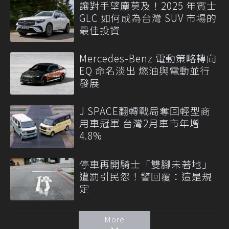
讓對手望塵莫及！2025 年賓士
GLC 如何成為台灣 SUV 市場的
最佳投資
Mercedes-Benz 電動策略轉向
EQ 命名淡出 燃油與電動並行
發展
J SPACE翻轉戰局奪回輕型商
用車冠軍 台灣2月車市年增
4.8%
停車再開騎士「雙腳未著地」
遭罰引民怨！警回覆：這是規
定
More