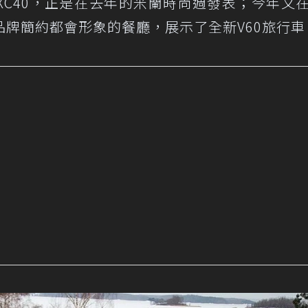
XC40，正是在去年的米蘭時尚週發表；今年又
牌簡約都會形象的餐廳，展示了全新V60旅行車