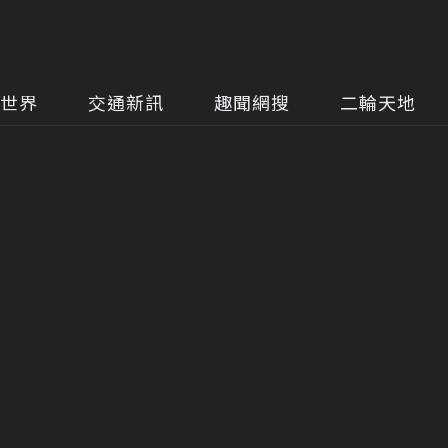
世界
交通新訊
趣聞網搜
二輪天地