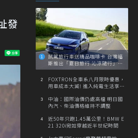
廠址發
試駕旅行車送精品咖啡卡 台灣福
斯推出「夏日旅行 沁涼隨行」活
動
FOXTRON全車系八月限時優惠，
用車成本大減! 進入純電生活享
「零稅金＋零保養」新時代
中油：國際油價仍處高檔 明日國
內汽、柴油價格維持不調整
近50年只跑1.45萬公里！BMW E
21 320i宛如穿越近半世紀時間