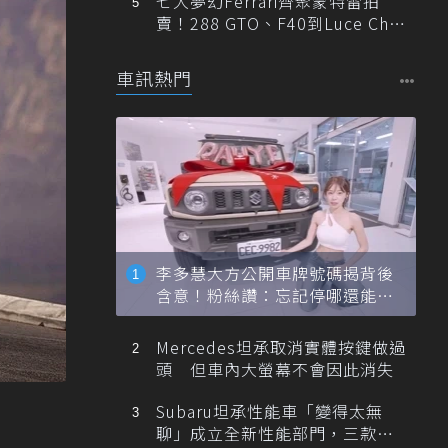
七大夢幻Ferrari齊聚蒙特雷拍
賣！288 GTO、F40到Luce Cha
ssis 0一次登場
車訊熱門
李多慧大方公開車牌號碼揭背後
含意！粉絲讚：忘記停哪還能幫
忙找車
Mercedes坦承取消實體按鍵做過
頭 但車內大螢幕不會因此消失
Subaru坦承性能車「變得太無
聊」成立全新性能部門，三款手