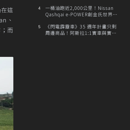
排跑車開發中！
一桶油跑近2,000公里！Nissan
過在這
Qashqai e-POWER創金氏世界紀
an、
錄
《閃電霹靂車》35 週年計畫只剩
盛宴；而
周邊商品！阿斯拉1:1實車與實體
展覽雙雙喊卡