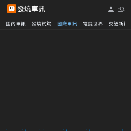
國內車訊
發燒試駕
國際車訊
電能世界
交通新訊