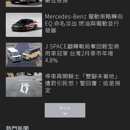
Mercedes-Benz 電動策略轉向
EQ 命名淡出 燃油與電動並行
發展
J SPACE翻轉戰局奪回輕型商
用車冠軍 台灣2月車市年增
4.8%
停車再開騎士「雙腳未著地」
遭罰引民怨！警回覆：這是規
定
More
熱門新聞